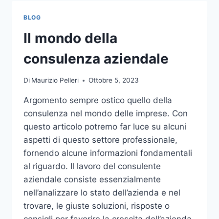
TOCCO
DI
BLOG
CLASSE
PER
Il mondo della
L’ARREDO
DEL
consulenza aziendale
GIARDINO
Di
Maurizio Pelleri
Ottobre 5, 2023
Argomento sempre ostico quello della
consulenza nel mondo delle imprese. Con
questo articolo potremo far luce su alcuni
aspetti di questo settore professionale,
fornendo alcune informazioni fondamentali
al riguardo. Il lavoro del consulente
aziendale consiste essenzialmente
nell’analizzare lo stato dell’azienda e nel
trovare, le giuste soluzioni, risposte o