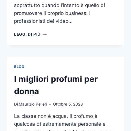
soprattutto quando l’intento è quello di
promuovere il proprio business. I
professionisti del video…
A
LEGGI DI PIÙ
CHI
DOVRESTI
AFFIDARE
LA
PRODUZIONE
BLOG
DI
UN
I migliori profumi per
VIDEO
AZIENDALE?
donna
Di
Maurizio Pelleri
Ottobre 5, 2023
La classe non è acqua. Il profumo è
qualcosa di estremamente personale e