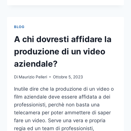
PIÙ
COMUNI
DA
NON
BLOG
COMPIERE
NELLE
A chi dovresti affidare la
SCOMMESSE
SPORTIVE
produzione di un video
ONLINE
aziendale?
Di
Maurizio Pelleri
Ottobre 5, 2023
Inutile dire che la produzione di un video o
film aziendale deve essere affidata a dei
professionisti, perchè non basta una
telecamera per poter ammettere di saper
fare un video. Serve una vera e propria
regia ed un team di professionisti,