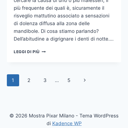
cercare la causa di uno o più malesseri, il
più frequente dei quali è, sicuramente il
risveglio mattutino associato a sensazioni
di dolenza diffusa alla zona delle
mandibole. Di cosa stiamo parlando?
Dell’abitudine a digrignare i denti di notte….
COME
LEGGI DI PIÙ
SMETTERE
UNA
VOLTA
PER
Navigazione
Pagina
1
2
3
…
5
TUTTE
DI
pagina
successiva
DIGRIGNARE
I
DENTI
DI
© 2026 Mostra Pixar Milano - Tema WordPress
NOTTE
di
Kadence WP