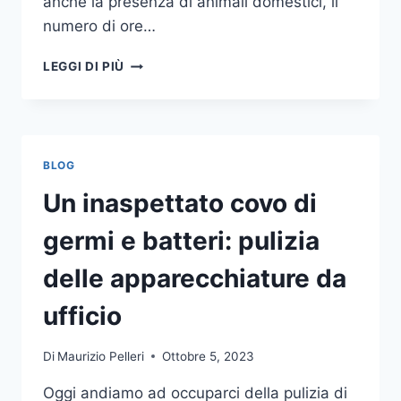
anche la presenza di animali domestici, il
numero di ore…
COME
LEGGI DI PIÙ
SCEGLIERE
UN
ANTIFURTO
PER
LA
BLOG
CASA
Un inaspettato covo di
germi e batteri: pulizia
delle apparecchiature da
ufficio
Di
Maurizio Pelleri
Ottobre 5, 2023
Oggi andiamo ad occuparci della pulizia di