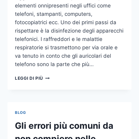
elementi onnipresenti negli uffici come
telefoni, stampanti, computers,
fotocopiatrici ecc. Uno dei primi passi da
rispettare è la disinfezione degli apparecchi
telefonici. I raffreddori e le malattie
respiratorie si trasmettono per via orale e
va tenuto in conto che gli auricolari del
telefono sono la parte che più…
UN
LEGGI DI PIÙ
INASPETTATO
COVO
DI
GERMI
E
BLOG
BATTERI:
PULIZIA
Gli errori più comuni da
DELLE
APPARECCHIATURE
non compiere nelle