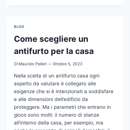
LA
COMUNICAZIONE
INTEGRATA
DELLA
BLOG
TUA
AZIENDA
Come scegliere un
A
UNA
antifurto per la casa
TIPOGRAFIA
ONLINE?
Di
Maurizio Pelleri
Ottobre 5, 2023
ECCO
COME
Nella scelta di un antifurto casa ogni
SCEGLIERE
aspetto da valutare è collegato alle
esigenze che si è intenzionati a soddisfare
e alle dimensioni dell’edificio da
proteggere. Ma i parametri che entrano in
gioco sono molti: il numero di stanze
all’interno della casa, per esempio, ma