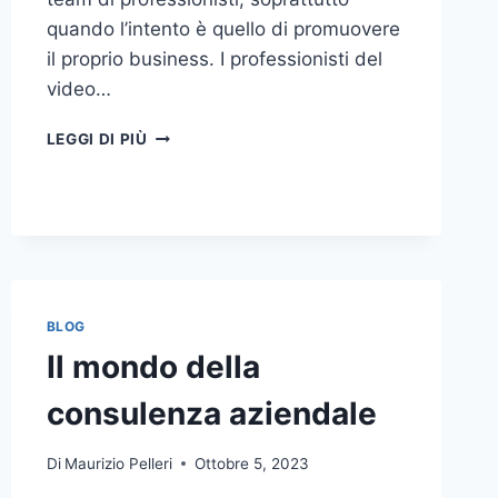
quando l’intento è quello di promuovere
il proprio business. I professionisti del
video…
A
LEGGI DI PIÙ
CHI
DOVRESTI
AFFIDARE
LA
PRODUZIONE
DI
UN
VIDEO
BLOG
AZIENDALE?
Il mondo della
consulenza aziendale
Di
Maurizio Pelleri
Ottobre 5, 2023