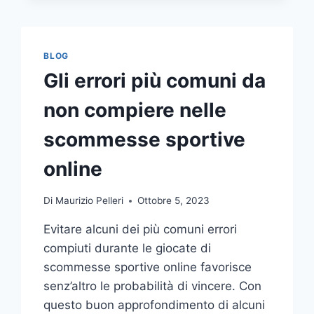
COMUNICAZIONE
INTEGRATA
DELLA
TUA
BLOG
AZIENDA
Gli errori più comuni da
A
UNA
non compiere nelle
TIPOGRAFIA
ONLINE?
scommesse sportive
ECCO
COME
online
SCEGLIERE
Di
Maurizio Pelleri
Ottobre 5, 2023
Evitare alcuni dei più comuni errori
compiuti durante le giocate di
scommesse sportive online favorisce
senz’altro le probabilità di vincere. Con
questo buon approfondimento di alcuni