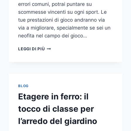
errori comuni, potrai puntare su
scommesse vincenti su ogni sport. Le
tue prestazioni di gioco andranno via
via a migliorare, specialmente se sei un
neofita nel campo dei gioco…
GLI
LEGGI DI PIÙ
ERRORI
PIÙ
COMUNI
DA
NON
COMPIERE
BLOG
NELLE
Etagere in ferro: il
SCOMMESSE
SPORTIVE
tocco di classe per
ONLINE
l’arredo del giardino