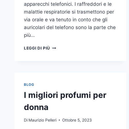
apparecchi telefonici. I raffreddori e le
malattie respiratorie si trasmettono per
via orale e va tenuto in conto che gli
auricolari del telefono sono la parte che
più…
UN
LEGGI DI PIÙ
INASPETTATO
COVO
DI
GERMI
E
BATTERI:
BLOG
PULIZIA
I migliori profumi per
DELLE
APPARECCHIATURE
donna
DA
UFFICIO
Di
Maurizio Pelleri
Ottobre 5, 2023