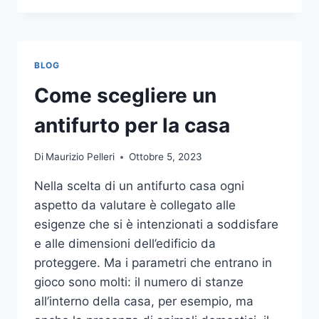
LA
COMUNICAZIONE
INTEGRATA
DELLA
BLOG
TUA
AZIENDA
Come scegliere un
A
UNA
antifurto per la casa
TIPOGRAFIA
ONLINE?
Di
Maurizio Pelleri
Ottobre 5, 2023
ECCO
COME
Nella scelta di un antifurto casa ogni
SCEGLIERE
aspetto da valutare è collegato alle
esigenze che si è intenzionati a soddisfare
e alle dimensioni dell’edificio da
proteggere. Ma i parametri che entrano in
gioco sono molti: il numero di stanze
all’interno della casa, per esempio, ma