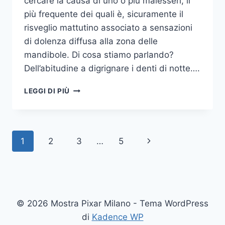
cercare la causa di uno o più malesseri, il
più frequente dei quali è, sicuramente il
risveglio mattutino associato a sensazioni
di dolenza diffusa alla zona delle
mandibole. Di cosa stiamo parlando?
Dell’abitudine a digrignare i denti di notte….
COME
LEGGI DI PIÙ
SMETTERE
UNA
VOLTA
PER
Navigazione
Pagina
1
2
3
…
5
TUTTE
DI
pagina
successiva
DIGRIGNARE
I
DENTI
DI
© 2026 Mostra Pixar Milano - Tema WordPress
NOTTE
di
Kadence WP