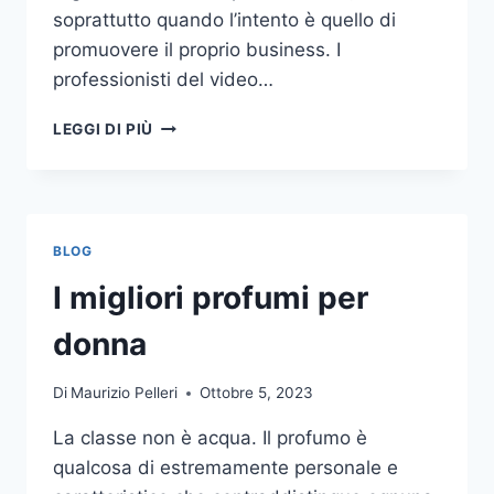
soprattutto quando l’intento è quello di
promuovere il proprio business. I
professionisti del video…
A
LEGGI DI PIÙ
CHI
DOVRESTI
AFFIDARE
LA
PRODUZIONE
BLOG
DI
UN
I migliori profumi per
VIDEO
AZIENDALE?
donna
Di
Maurizio Pelleri
Ottobre 5, 2023
La classe non è acqua. Il profumo è
qualcosa di estremamente personale e