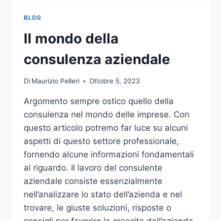
TOCCO
DI
BLOG
CLASSE
PER
Il mondo della
L’ARREDO
DEL
consulenza aziendale
GIARDINO
Di
Maurizio Pelleri
Ottobre 5, 2023
Argomento sempre ostico quello della
consulenza nel mondo delle imprese. Con
questo articolo potremo far luce su alcuni
aspetti di questo settore professionale,
fornendo alcune informazioni fondamentali
al riguardo. Il lavoro del consulente
aziendale consiste essenzialmente
nell’analizzare lo stato dell’azienda e nel
trovare, le giuste soluzioni, risposte o