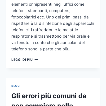
elementi onnipresenti negli uffici come
telefoni, stampanti, computers,
fotocopiatrici ecc. Uno dei primi passi da
rispettare è la disinfezione degli apparecchi
telefonici. I raffreddori e le malattie
respiratorie si trasmettono per via orale e
va tenuto in conto che gli auricolari del
telefono sono la parte che più…
UN
LEGGI DI PIÙ
INASPETTATO
COVO
DI
GERMI
E
BLOG
BATTERI:
PULIZIA
Gli errori più comuni da
DELLE
APPARECCHIATURE
non compiere nelle