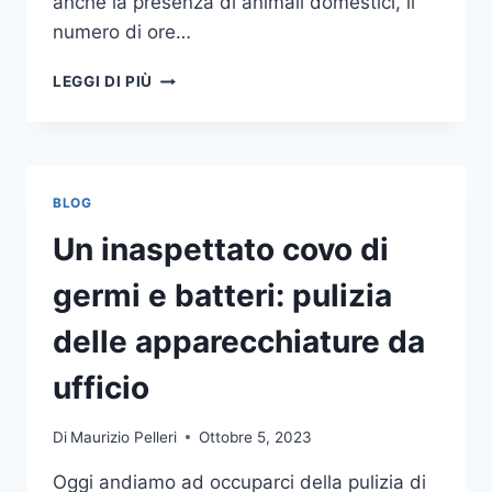
anche la presenza di animali domestici, il
numero di ore…
COME
LEGGI DI PIÙ
SCEGLIERE
UN
ANTIFURTO
PER
LA
BLOG
CASA
Un inaspettato covo di
germi e batteri: pulizia
delle apparecchiature da
ufficio
Di
Maurizio Pelleri
Ottobre 5, 2023
Oggi andiamo ad occuparci della pulizia di