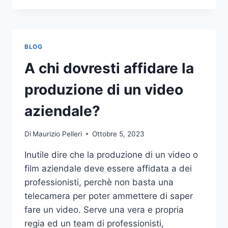
PIÙ
COMUNI
DA
NON
BLOG
COMPIERE
NELLE
A chi dovresti affidare la
SCOMMESSE
SPORTIVE
produzione di un video
ONLINE
aziendale?
Di
Maurizio Pelleri
Ottobre 5, 2023
Inutile dire che la produzione di un video o
film aziendale deve essere affidata a dei
professionisti, perchè non basta una
telecamera per poter ammettere di saper
fare un video. Serve una vera e propria
regia ed un team di professionisti,