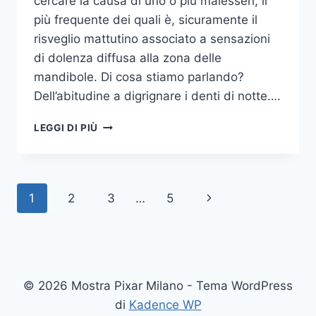
cercare la causa di uno o più malesseri, il
più frequente dei quali è, sicuramente il
risveglio mattutino associato a sensazioni
di dolenza diffusa alla zona delle
mandibole. Di cosa stiamo parlando?
Dell’abitudine a digrignare i denti di notte….
COME
LEGGI DI PIÙ
SMETTERE
UNA
VOLTA
PER
Navigazione
Pagina
1
2
3
…
5
TUTTE
DI
pagina
successiva
DIGRIGNARE
I
DENTI
DI
© 2026 Mostra Pixar Milano - Tema WordPress
NOTTE
di
Kadence WP