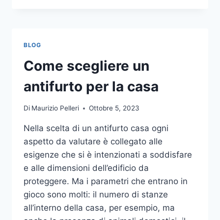
LA
COMUNICAZIONE
INTEGRATA
DELLA
BLOG
TUA
AZIENDA
Come scegliere un
A
UNA
antifurto per la casa
TIPOGRAFIA
ONLINE?
Di
Maurizio Pelleri
Ottobre 5, 2023
ECCO
COME
Nella scelta di un antifurto casa ogni
SCEGLIERE
aspetto da valutare è collegato alle
esigenze che si è intenzionati a soddisfare
e alle dimensioni dell’edificio da
proteggere. Ma i parametri che entrano in
gioco sono molti: il numero di stanze
all’interno della casa, per esempio, ma