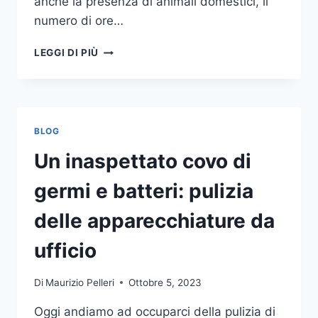
anche la presenza di animali domestici, il
numero di ore…
COME
LEGGI DI PIÙ
SCEGLIERE
UN
ANTIFURTO
PER
LA
BLOG
CASA
Un inaspettato covo di
germi e batteri: pulizia
delle apparecchiature da
ufficio
Di
Maurizio Pelleri
Ottobre 5, 2023
Oggi andiamo ad occuparci della pulizia di