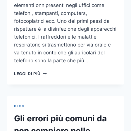
elementi onnipresenti negli uffici come
telefoni, stampanti, computers,
fotocopiatrici ecc. Uno dei primi passi da
rispettare è la disinfezione degli apparecchi
telefonici. I raffreddori e le malattie
respiratorie si trasmettono per via orale e
va tenuto in conto che gli auricolari del
telefono sono la parte che più…
UN
LEGGI DI PIÙ
INASPETTATO
COVO
DI
GERMI
E
BLOG
BATTERI:
PULIZIA
Gli errori più comuni da
DELLE
APPARECCHIATURE
non compiere nelle