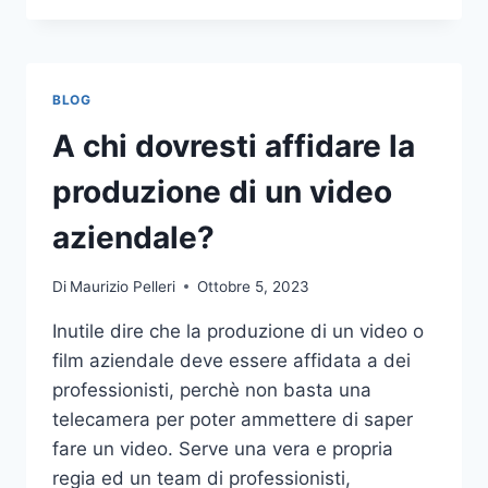
PIÙ
COMUNI
DA
NON
BLOG
COMPIERE
NELLE
A chi dovresti affidare la
SCOMMESSE
SPORTIVE
produzione di un video
ONLINE
aziendale?
Di
Maurizio Pelleri
Ottobre 5, 2023
Inutile dire che la produzione di un video o
film aziendale deve essere affidata a dei
professionisti, perchè non basta una
telecamera per poter ammettere di saper
fare un video. Serve una vera e propria
regia ed un team di professionisti,