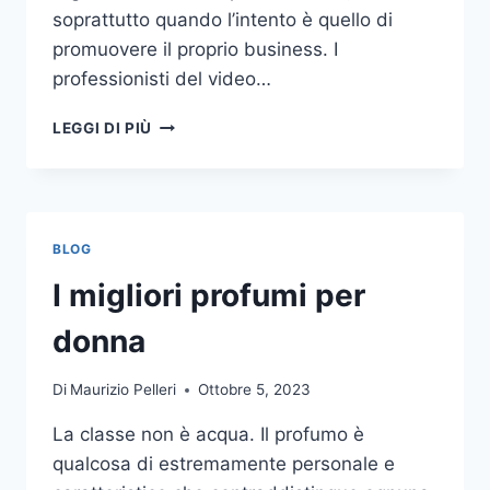
soprattutto quando l’intento è quello di
promuovere il proprio business. I
professionisti del video…
A
LEGGI DI PIÙ
CHI
DOVRESTI
AFFIDARE
LA
PRODUZIONE
BLOG
DI
UN
I migliori profumi per
VIDEO
AZIENDALE?
donna
Di
Maurizio Pelleri
Ottobre 5, 2023
La classe non è acqua. Il profumo è
qualcosa di estremamente personale e