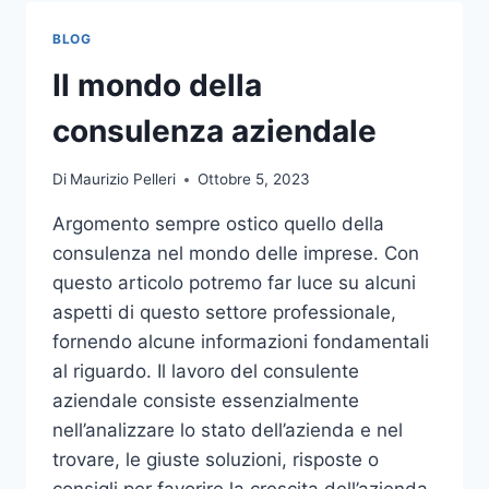
TOCCO
DI
BLOG
CLASSE
PER
Il mondo della
L’ARREDO
DEL
consulenza aziendale
GIARDINO
Di
Maurizio Pelleri
Ottobre 5, 2023
Argomento sempre ostico quello della
consulenza nel mondo delle imprese. Con
questo articolo potremo far luce su alcuni
aspetti di questo settore professionale,
fornendo alcune informazioni fondamentali
al riguardo. Il lavoro del consulente
aziendale consiste essenzialmente
nell’analizzare lo stato dell’azienda e nel
trovare, le giuste soluzioni, risposte o