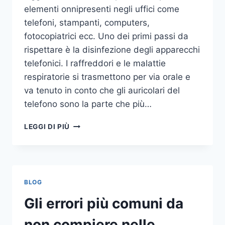
elementi onnipresenti negli uffici come
telefoni, stampanti, computers,
fotocopiatrici ecc. Uno dei primi passi da
rispettare è la disinfezione degli apparecchi
telefonici. I raffreddori e le malattie
respiratorie si trasmettono per via orale e
va tenuto in conto che gli auricolari del
telefono sono la parte che più…
UN
LEGGI DI PIÙ
INASPETTATO
COVO
DI
GERMI
E
BLOG
BATTERI:
PULIZIA
Gli errori più comuni da
DELLE
APPARECCHIATURE
non compiere nelle