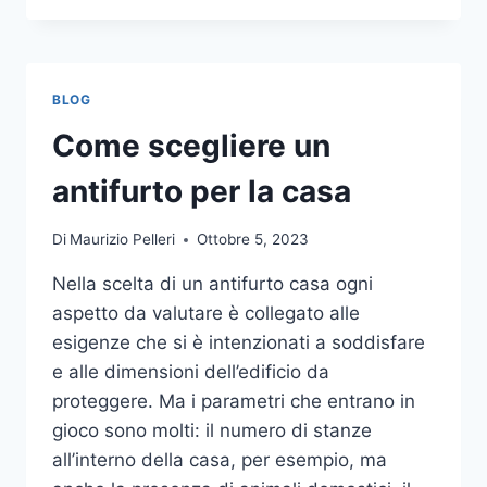
LA
COMUNICAZIONE
INTEGRATA
DELLA
BLOG
TUA
AZIENDA
Come scegliere un
A
UNA
antifurto per la casa
TIPOGRAFIA
ONLINE?
Di
Maurizio Pelleri
Ottobre 5, 2023
ECCO
COME
Nella scelta di un antifurto casa ogni
SCEGLIERE
aspetto da valutare è collegato alle
esigenze che si è intenzionati a soddisfare
e alle dimensioni dell’edificio da
proteggere. Ma i parametri che entrano in
gioco sono molti: il numero di stanze
all’interno della casa, per esempio, ma