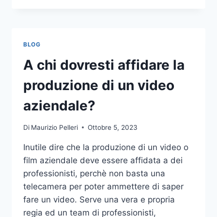
PIÙ
COMUNI
DA
NON
BLOG
COMPIERE
NELLE
A chi dovresti affidare la
SCOMMESSE
SPORTIVE
produzione di un video
ONLINE
aziendale?
Di
Maurizio Pelleri
Ottobre 5, 2023
Inutile dire che la produzione di un video o
film aziendale deve essere affidata a dei
professionisti, perchè non basta una
telecamera per poter ammettere di saper
fare un video. Serve una vera e propria
regia ed un team di professionisti,