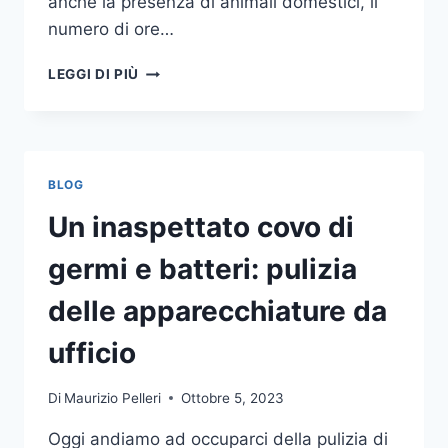
anche la presenza di animali domestici, il
numero di ore…
COME
LEGGI DI PIÙ
SCEGLIERE
UN
ANTIFURTO
PER
LA
BLOG
CASA
Un inaspettato covo di
germi e batteri: pulizia
delle apparecchiature da
ufficio
Di
Maurizio Pelleri
Ottobre 5, 2023
Oggi andiamo ad occuparci della pulizia di