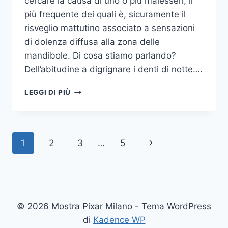
cercare la causa di uno o più malesseri, il
più frequente dei quali è, sicuramente il
risveglio mattutino associato a sensazioni
di dolenza diffusa alla zona delle
mandibole. Di cosa stiamo parlando?
Dell’abitudine a digrignare i denti di notte….
COME
LEGGI DI PIÙ
SMETTERE
UNA
VOLTA
PER
Navigazione
Pagina
1
2
3
…
5
TUTTE
DI
pagina
successiva
DIGRIGNARE
I
DENTI
DI
© 2026 Mostra Pixar Milano - Tema WordPress
NOTTE
di
Kadence WP