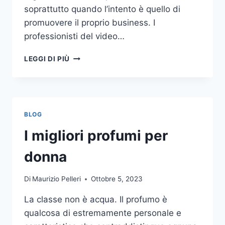
soprattutto quando l’intento è quello di
promuovere il proprio business. I
professionisti del video…
A
LEGGI DI PIÙ
CHI
DOVRESTI
AFFIDARE
LA
PRODUZIONE
BLOG
DI
UN
I migliori profumi per
VIDEO
AZIENDALE?
donna
Di
Maurizio Pelleri
Ottobre 5, 2023
La classe non è acqua. Il profumo è
qualcosa di estremamente personale e