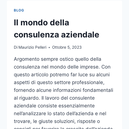
TOCCO
DI
BLOG
CLASSE
PER
Il mondo della
L’ARREDO
DEL
consulenza aziendale
GIARDINO
Di
Maurizio Pelleri
Ottobre 5, 2023
Argomento sempre ostico quello della
consulenza nel mondo delle imprese. Con
questo articolo potremo far luce su alcuni
aspetti di questo settore professionale,
fornendo alcune informazioni fondamentali
al riguardo. Il lavoro del consulente
aziendale consiste essenzialmente
nell’analizzare lo stato dell’azienda e nel
trovare, le giuste soluzioni, risposte o