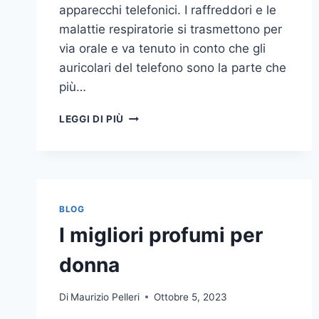
apparecchi telefonici. I raffreddori e le
malattie respiratorie si trasmettono per
via orale e va tenuto in conto che gli
auricolari del telefono sono la parte che
più…
UN
LEGGI DI PIÙ
INASPETTATO
COVO
DI
GERMI
E
BATTERI:
BLOG
PULIZIA
I migliori profumi per
DELLE
APPARECCHIATURE
donna
DA
UFFICIO
Di
Maurizio Pelleri
Ottobre 5, 2023