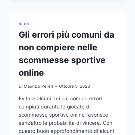
COMUNICAZIONE
INTEGRATA
DELLA
TUA
BLOG
AZIENDA
Gli errori più comuni da
A
UNA
non compiere nelle
TIPOGRAFIA
ONLINE?
scommesse sportive
ECCO
COME
online
SCEGLIERE
Di
Maurizio Pelleri
Ottobre 5, 2023
Evitare alcuni dei più comuni errori
compiuti durante le giocate di
scommesse sportive online favorisce
senz’altro le probabilità di vincere. Con
questo buon approfondimento di alcuni