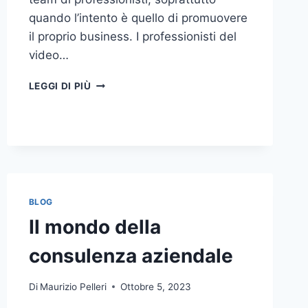
quando l’intento è quello di promuovere
il proprio business. I professionisti del
video…
A
LEGGI DI PIÙ
CHI
DOVRESTI
AFFIDARE
LA
PRODUZIONE
DI
UN
VIDEO
BLOG
AZIENDALE?
Il mondo della
consulenza aziendale
Di
Maurizio Pelleri
Ottobre 5, 2023