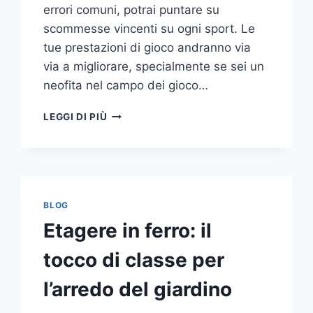
errori comuni, potrai puntare su
scommesse vincenti su ogni sport. Le
tue prestazioni di gioco andranno via
via a migliorare, specialmente se sei un
neofita nel campo dei gioco…
GLI
LEGGI DI PIÙ
ERRORI
PIÙ
COMUNI
DA
NON
COMPIERE
BLOG
NELLE
Etagere in ferro: il
SCOMMESSE
SPORTIVE
tocco di classe per
ONLINE
l’arredo del giardino