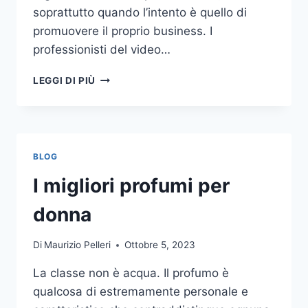
soprattutto quando l’intento è quello di
promuovere il proprio business. I
professionisti del video…
A
LEGGI DI PIÙ
CHI
DOVRESTI
AFFIDARE
LA
PRODUZIONE
BLOG
DI
UN
I migliori profumi per
VIDEO
AZIENDALE?
donna
Di
Maurizio Pelleri
Ottobre 5, 2023
La classe non è acqua. Il profumo è
qualcosa di estremamente personale e