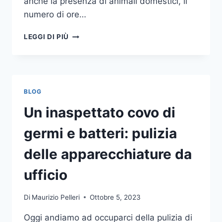
anche la presenza di animali domestici, il
numero di ore…
COME
LEGGI DI PIÙ
SCEGLIERE
UN
ANTIFURTO
PER
LA
BLOG
CASA
Un inaspettato covo di
germi e batteri: pulizia
delle apparecchiature da
ufficio
Di
Maurizio Pelleri
Ottobre 5, 2023
Oggi andiamo ad occuparci della pulizia di