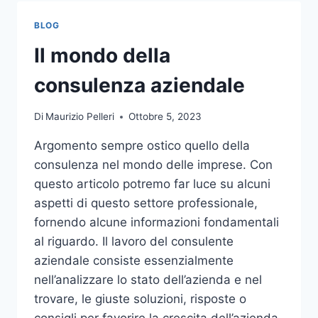
TOCCO
DI
BLOG
CLASSE
PER
Il mondo della
L’ARREDO
DEL
consulenza aziendale
GIARDINO
Di
Maurizio Pelleri
Ottobre 5, 2023
Argomento sempre ostico quello della
consulenza nel mondo delle imprese. Con
questo articolo potremo far luce su alcuni
aspetti di questo settore professionale,
fornendo alcune informazioni fondamentali
al riguardo. Il lavoro del consulente
aziendale consiste essenzialmente
nell’analizzare lo stato dell’azienda e nel
trovare, le giuste soluzioni, risposte o