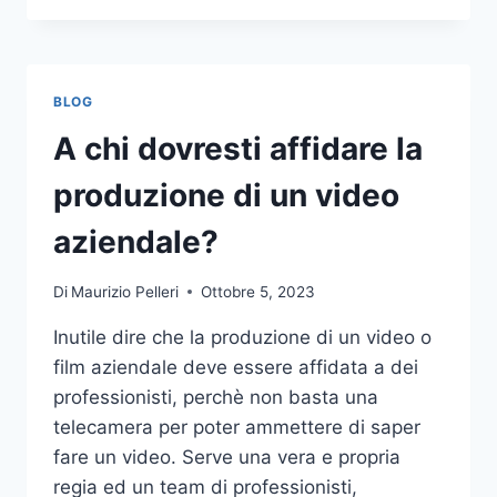
PIÙ
COMUNI
DA
NON
BLOG
COMPIERE
NELLE
A chi dovresti affidare la
SCOMMESSE
SPORTIVE
produzione di un video
ONLINE
aziendale?
Di
Maurizio Pelleri
Ottobre 5, 2023
Inutile dire che la produzione di un video o
film aziendale deve essere affidata a dei
professionisti, perchè non basta una
telecamera per poter ammettere di saper
fare un video. Serve una vera e propria
regia ed un team di professionisti,