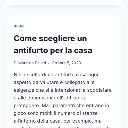
LA
COMUNICAZIONE
INTEGRATA
DELLA
BLOG
TUA
AZIENDA
Come scegliere un
A
UNA
antifurto per la casa
TIPOGRAFIA
ONLINE?
Di
Maurizio Pelleri
Ottobre 5, 2023
ECCO
COME
Nella scelta di un antifurto casa ogni
SCEGLIERE
aspetto da valutare è collegato alle
esigenze che si è intenzionati a soddisfare
e alle dimensioni dell’edificio da
proteggere. Ma i parametri che entrano in
gioco sono molti: il numero di stanze
all’interno della casa, per esempio, ma