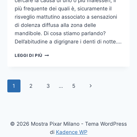
cercare la causa di uno o più malesseri, il
più frequente dei quali è, sicuramente il
risveglio mattutino associato a sensazioni
di dolenza diffusa alla zona delle
mandibole. Di cosa stiamo parlando?
Dell’abitudine a digrignare i denti di notte….
COME
LEGGI DI PIÙ
SMETTERE
UNA
VOLTA
PER
Navigazione
Pagina
1
2
3
…
5
TUTTE
DI
pagina
successiva
DIGRIGNARE
I
DENTI
DI
© 2026 Mostra Pixar Milano - Tema WordPress
NOTTE
di
Kadence WP