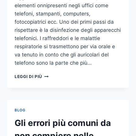
elementi onnipresenti negli uffici come
telefoni, stampanti, computers,
fotocopiatrici ecc. Uno dei primi passi da
rispettare è la disinfezione degli apparecchi
telefonici. I raffreddori e le malattie
respiratorie si trasmettono per via orale e
va tenuto in conto che gli auricolari del
telefono sono la parte che più…
UN
LEGGI DI PIÙ
INASPETTATO
COVO
DI
GERMI
E
BLOG
BATTERI:
PULIZIA
Gli errori più comuni da
DELLE
APPARECCHIATURE
non compiere nelle