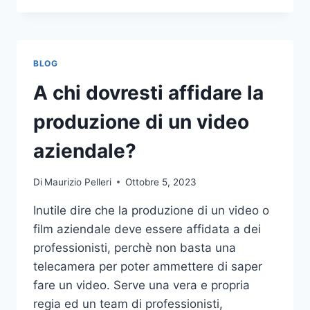
PIÙ
COMUNI
DA
NON
BLOG
COMPIERE
NELLE
A chi dovresti affidare la
SCOMMESSE
SPORTIVE
produzione di un video
ONLINE
aziendale?
Di
Maurizio Pelleri
Ottobre 5, 2023
Inutile dire che la produzione di un video o
film aziendale deve essere affidata a dei
professionisti, perchè non basta una
telecamera per poter ammettere di saper
fare un video. Serve una vera e propria
regia ed un team di professionisti,