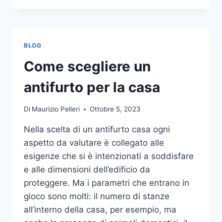
LA
COMUNICAZIONE
INTEGRATA
DELLA
BLOG
TUA
AZIENDA
Come scegliere un
A
UNA
antifurto per la casa
TIPOGRAFIA
ONLINE?
Di
Maurizio Pelleri
Ottobre 5, 2023
ECCO
COME
Nella scelta di un antifurto casa ogni
SCEGLIERE
aspetto da valutare è collegato alle
esigenze che si è intenzionati a soddisfare
e alle dimensioni dell’edificio da
proteggere. Ma i parametri che entrano in
gioco sono molti: il numero di stanze
all’interno della casa, per esempio, ma