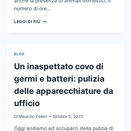
anche la presenza di animali domestici, il
numero di ore…
COME
LEGGI DI PIÙ
SCEGLIERE
UN
ANTIFURTO
PER
LA
BLOG
CASA
Un inaspettato covo di
germi e batteri: pulizia
delle apparecchiature da
ufficio
Di
Maurizio Pelleri
Ottobre 5, 2023
Oggi andiamo ad occuparci della pulizia di