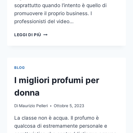
soprattutto quando l’intento è quello di
promuovere il proprio business. I
professionisti del video…
A
LEGGI DI PIÙ
CHI
DOVRESTI
AFFIDARE
LA
PRODUZIONE
BLOG
DI
UN
I migliori profumi per
VIDEO
AZIENDALE?
donna
Di
Maurizio Pelleri
Ottobre 5, 2023
La classe non è acqua. Il profumo è
qualcosa di estremamente personale e