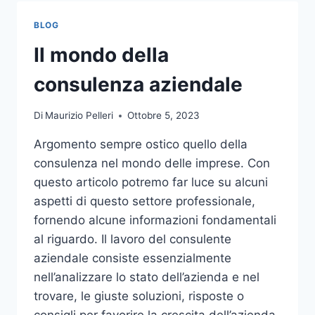
TOCCO
DI
BLOG
CLASSE
PER
Il mondo della
L’ARREDO
DEL
consulenza aziendale
GIARDINO
Di
Maurizio Pelleri
Ottobre 5, 2023
Argomento sempre ostico quello della
consulenza nel mondo delle imprese. Con
questo articolo potremo far luce su alcuni
aspetti di questo settore professionale,
fornendo alcune informazioni fondamentali
al riguardo. Il lavoro del consulente
aziendale consiste essenzialmente
nell’analizzare lo stato dell’azienda e nel
trovare, le giuste soluzioni, risposte o