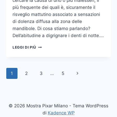
cercare la causa di uno o più malesseri, il
più frequente dei quali è, sicuramente il
risveglio mattutino associato a sensazioni
di dolenza diffusa alla zona delle
mandibole. Di cosa stiamo parlando?
Dell’abitudine a digrignare i denti di notte….
COME
LEGGI DI PIÙ
SMETTERE
UNA
VOLTA
PER
Navigazione
Pagina
1
2
3
…
5
TUTTE
DI
pagina
successiva
DIGRIGNARE
I
DENTI
DI
© 2026 Mostra Pixar Milano - Tema WordPress
NOTTE
di
Kadence WP