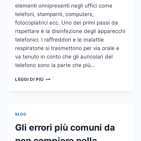
elementi onnipresenti negli uffici come
telefoni, stampanti, computers,
fotocopiatrici ecc. Uno dei primi passi da
rispettare è la disinfezione degli apparecchi
telefonici. I raffreddori e le malattie
respiratorie si trasmettono per via orale e
va tenuto in conto che gli auricolari del
telefono sono la parte che più…
UN
LEGGI DI PIÙ
INASPETTATO
COVO
DI
GERMI
E
BLOG
BATTERI:
PULIZIA
Gli errori più comuni da
DELLE
APPARECCHIATURE
non compiere nelle