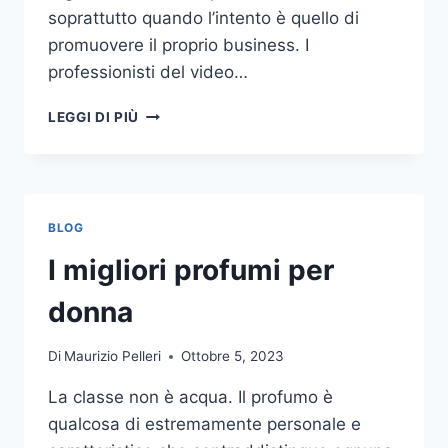
soprattutto quando l’intento è quello di
promuovere il proprio business. I
professionisti del video…
A
LEGGI DI PIÙ
CHI
DOVRESTI
AFFIDARE
LA
PRODUZIONE
BLOG
DI
UN
I migliori profumi per
VIDEO
AZIENDALE?
donna
Di
Maurizio Pelleri
Ottobre 5, 2023
La classe non è acqua. Il profumo è
qualcosa di estremamente personale e