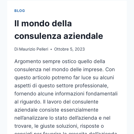
TOCCO
DI
BLOG
CLASSE
PER
Il mondo della
L’ARREDO
DEL
consulenza aziendale
GIARDINO
Di
Maurizio Pelleri
Ottobre 5, 2023
Argomento sempre ostico quello della
consulenza nel mondo delle imprese. Con
questo articolo potremo far luce su alcuni
aspetti di questo settore professionale,
fornendo alcune informazioni fondamentali
al riguardo. Il lavoro del consulente
aziendale consiste essenzialmente
nell’analizzare lo stato dell’azienda e nel
trovare, le giuste soluzioni, risposte o