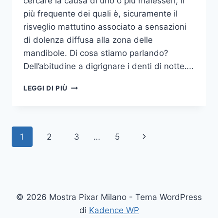
cercare la causa di uno o più malesseri, il
più frequente dei quali è, sicuramente il
risveglio mattutino associato a sensazioni
di dolenza diffusa alla zona delle
mandibole. Di cosa stiamo parlando?
Dell’abitudine a digrignare i denti di notte….
COME
LEGGI DI PIÙ
SMETTERE
UNA
VOLTA
PER
Navigazione
Pagina
1
2
3
…
5
TUTTE
DI
pagina
successiva
DIGRIGNARE
I
DENTI
DI
© 2026 Mostra Pixar Milano - Tema WordPress
NOTTE
di
Kadence WP