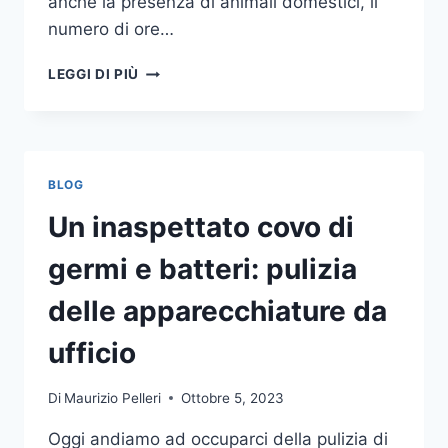
anche la presenza di animali domestici, il
numero di ore…
COME
LEGGI DI PIÙ
SCEGLIERE
UN
ANTIFURTO
PER
LA
BLOG
CASA
Un inaspettato covo di
germi e batteri: pulizia
delle apparecchiature da
ufficio
Di
Maurizio Pelleri
Ottobre 5, 2023
Oggi andiamo ad occuparci della pulizia di