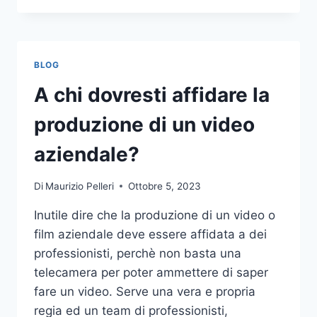
PIÙ
COMUNI
DA
NON
BLOG
COMPIERE
NELLE
A chi dovresti affidare la
SCOMMESSE
SPORTIVE
produzione di un video
ONLINE
aziendale?
Di
Maurizio Pelleri
Ottobre 5, 2023
Inutile dire che la produzione di un video o
film aziendale deve essere affidata a dei
professionisti, perchè non basta una
telecamera per poter ammettere di saper
fare un video. Serve una vera e propria
regia ed un team di professionisti,