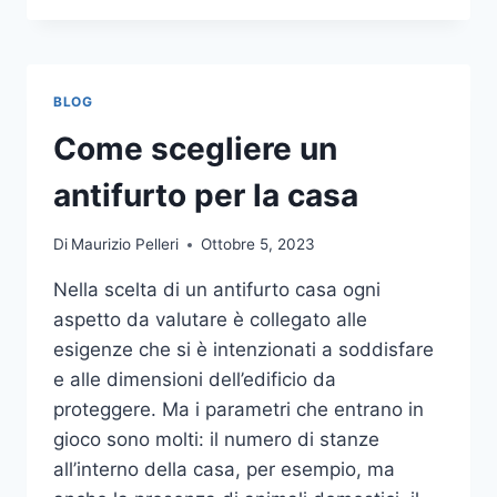
LA
COMUNICAZIONE
INTEGRATA
DELLA
BLOG
TUA
AZIENDA
Come scegliere un
A
UNA
antifurto per la casa
TIPOGRAFIA
ONLINE?
Di
Maurizio Pelleri
Ottobre 5, 2023
ECCO
COME
Nella scelta di un antifurto casa ogni
SCEGLIERE
aspetto da valutare è collegato alle
esigenze che si è intenzionati a soddisfare
e alle dimensioni dell’edificio da
proteggere. Ma i parametri che entrano in
gioco sono molti: il numero di stanze
all’interno della casa, per esempio, ma