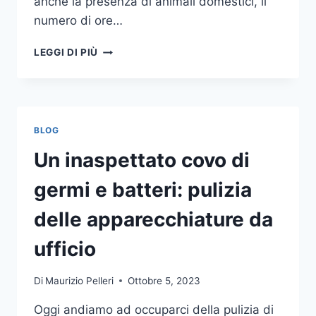
anche la presenza di animali domestici, il
numero di ore…
COME
LEGGI DI PIÙ
SCEGLIERE
UN
ANTIFURTO
PER
LA
BLOG
CASA
Un inaspettato covo di
germi e batteri: pulizia
delle apparecchiature da
ufficio
Di
Maurizio Pelleri
Ottobre 5, 2023
Oggi andiamo ad occuparci della pulizia di