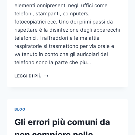
elementi onnipresenti negli uffici come
telefoni, stampanti, computers,
fotocopiatrici ecc. Uno dei primi passi da
rispettare è la disinfezione degli apparecchi
telefonici. I raffreddori e le malattie
respiratorie si trasmettono per via orale e
va tenuto in conto che gli auricolari del
telefono sono la parte che più…
UN
LEGGI DI PIÙ
INASPETTATO
COVO
DI
GERMI
E
BLOG
BATTERI:
PULIZIA
Gli errori più comuni da
DELLE
APPARECCHIATURE
non compiere nelle