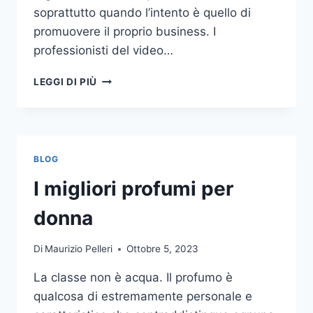
soprattutto quando l’intento è quello di
promuovere il proprio business. I
professionisti del video…
A
LEGGI DI PIÙ
CHI
DOVRESTI
AFFIDARE
LA
PRODUZIONE
BLOG
DI
UN
I migliori profumi per
VIDEO
AZIENDALE?
donna
Di
Maurizio Pelleri
Ottobre 5, 2023
La classe non è acqua. Il profumo è
qualcosa di estremamente personale e