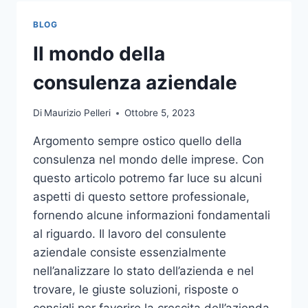
TOCCO
DI
BLOG
CLASSE
PER
Il mondo della
L’ARREDO
DEL
consulenza aziendale
GIARDINO
Di
Maurizio Pelleri
Ottobre 5, 2023
Argomento sempre ostico quello della
consulenza nel mondo delle imprese. Con
questo articolo potremo far luce su alcuni
aspetti di questo settore professionale,
fornendo alcune informazioni fondamentali
al riguardo. Il lavoro del consulente
aziendale consiste essenzialmente
nell’analizzare lo stato dell’azienda e nel
trovare, le giuste soluzioni, risposte o