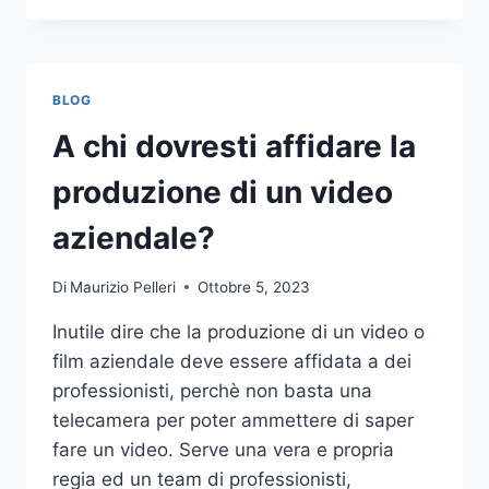
PIÙ
COMUNI
DA
NON
BLOG
COMPIERE
NELLE
A chi dovresti affidare la
SCOMMESSE
SPORTIVE
produzione di un video
ONLINE
aziendale?
Di
Maurizio Pelleri
Ottobre 5, 2023
Inutile dire che la produzione di un video o
film aziendale deve essere affidata a dei
professionisti, perchè non basta una
telecamera per poter ammettere di saper
fare un video. Serve una vera e propria
regia ed un team di professionisti,