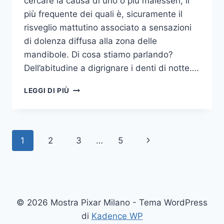
cercare la causa di uno o più malesseri, il
più frequente dei quali è, sicuramente il
risveglio mattutino associato a sensazioni
di dolenza diffusa alla zona delle
mandibole. Di cosa stiamo parlando?
Dell’abitudine a digrignare i denti di notte….
COME
LEGGI DI PIÙ
SMETTERE
UNA
VOLTA
PER
Navigazione
Pagina
1
2
3
…
5
TUTTE
DI
pagina
successiva
DIGRIGNARE
I
DENTI
DI
© 2026 Mostra Pixar Milano - Tema WordPress
NOTTE
di
Kadence WP