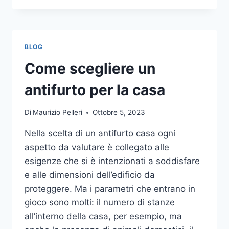
LA
COMUNICAZIONE
INTEGRATA
DELLA
BLOG
TUA
AZIENDA
Come scegliere un
A
UNA
antifurto per la casa
TIPOGRAFIA
ONLINE?
Di
Maurizio Pelleri
Ottobre 5, 2023
ECCO
COME
Nella scelta di un antifurto casa ogni
SCEGLIERE
aspetto da valutare è collegato alle
esigenze che si è intenzionati a soddisfare
e alle dimensioni dell’edificio da
proteggere. Ma i parametri che entrano in
gioco sono molti: il numero di stanze
all’interno della casa, per esempio, ma