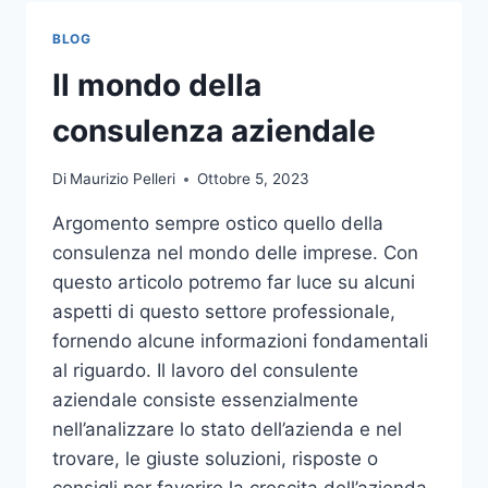
TOCCO
DI
BLOG
CLASSE
PER
Il mondo della
L’ARREDO
DEL
consulenza aziendale
GIARDINO
Di
Maurizio Pelleri
Ottobre 5, 2023
Argomento sempre ostico quello della
consulenza nel mondo delle imprese. Con
questo articolo potremo far luce su alcuni
aspetti di questo settore professionale,
fornendo alcune informazioni fondamentali
al riguardo. Il lavoro del consulente
aziendale consiste essenzialmente
nell’analizzare lo stato dell’azienda e nel
trovare, le giuste soluzioni, risposte o