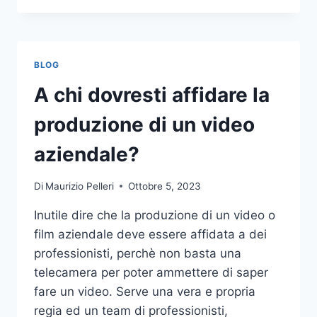
PIÙ
COMUNI
DA
NON
BLOG
COMPIERE
NELLE
A chi dovresti affidare la
SCOMMESSE
SPORTIVE
produzione di un video
ONLINE
aziendale?
Di
Maurizio Pelleri
Ottobre 5, 2023
Inutile dire che la produzione di un video o
film aziendale deve essere affidata a dei
professionisti, perchè non basta una
telecamera per poter ammettere di saper
fare un video. Serve una vera e propria
regia ed un team di professionisti,