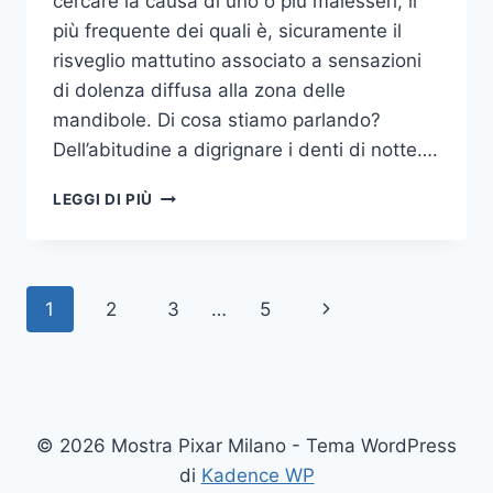
cercare la causa di uno o più malesseri, il
più frequente dei quali è, sicuramente il
risveglio mattutino associato a sensazioni
di dolenza diffusa alla zona delle
mandibole. Di cosa stiamo parlando?
Dell’abitudine a digrignare i denti di notte….
COME
LEGGI DI PIÙ
SMETTERE
UNA
VOLTA
PER
Navigazione
Pagina
1
2
3
…
5
TUTTE
DI
pagina
successiva
DIGRIGNARE
I
DENTI
DI
© 2026 Mostra Pixar Milano - Tema WordPress
NOTTE
di
Kadence WP