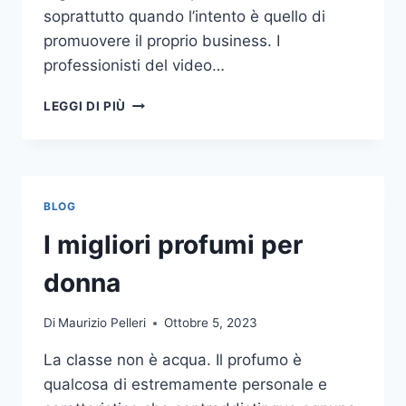
soprattutto quando l’intento è quello di
promuovere il proprio business. I
professionisti del video…
A
LEGGI DI PIÙ
CHI
DOVRESTI
AFFIDARE
LA
PRODUZIONE
BLOG
DI
UN
I migliori profumi per
VIDEO
AZIENDALE?
donna
Di
Maurizio Pelleri
Ottobre 5, 2023
La classe non è acqua. Il profumo è
qualcosa di estremamente personale e