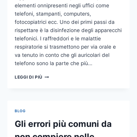
elementi onnipresenti negli uffici come
telefoni, stampanti, computers,
fotocopiatrici ecc. Uno dei primi passi da
rispettare è la disinfezione degli apparecchi
telefonici. I raffreddori e le malattie
respiratorie si trasmettono per via orale e
va tenuto in conto che gli auricolari del
telefono sono la parte che più…
UN
LEGGI DI PIÙ
INASPETTATO
COVO
DI
GERMI
E
BLOG
BATTERI:
PULIZIA
Gli errori più comuni da
DELLE
APPARECCHIATURE
non compiere nelle