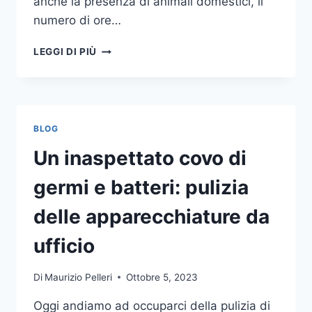
anche la presenza di animali domestici, il
numero di ore…
COME
LEGGI DI PIÙ
SCEGLIERE
UN
ANTIFURTO
PER
LA
BLOG
CASA
Un inaspettato covo di
germi e batteri: pulizia
delle apparecchiature da
ufficio
Di
Maurizio Pelleri
Ottobre 5, 2023
Oggi andiamo ad occuparci della pulizia di