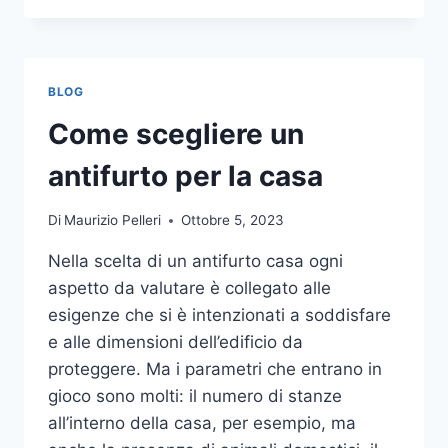
LA
COMUNICAZIONE
INTEGRATA
DELLA
BLOG
TUA
AZIENDA
Come scegliere un
A
UNA
antifurto per la casa
TIPOGRAFIA
ONLINE?
Di
Maurizio Pelleri
Ottobre 5, 2023
ECCO
COME
Nella scelta di un antifurto casa ogni
SCEGLIERE
aspetto da valutare è collegato alle
esigenze che si è intenzionati a soddisfare
e alle dimensioni dell’edificio da
proteggere. Ma i parametri che entrano in
gioco sono molti: il numero di stanze
all’interno della casa, per esempio, ma