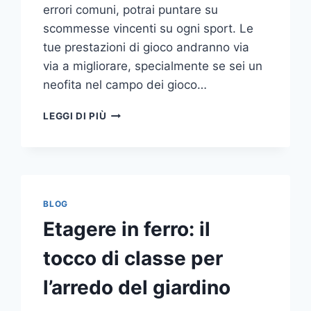
errori comuni, potrai puntare su
scommesse vincenti su ogni sport. Le
tue prestazioni di gioco andranno via
via a migliorare, specialmente se sei un
neofita nel campo dei gioco…
GLI
LEGGI DI PIÙ
ERRORI
PIÙ
COMUNI
DA
NON
COMPIERE
BLOG
NELLE
Etagere in ferro: il
SCOMMESSE
SPORTIVE
tocco di classe per
ONLINE
l’arredo del giardino