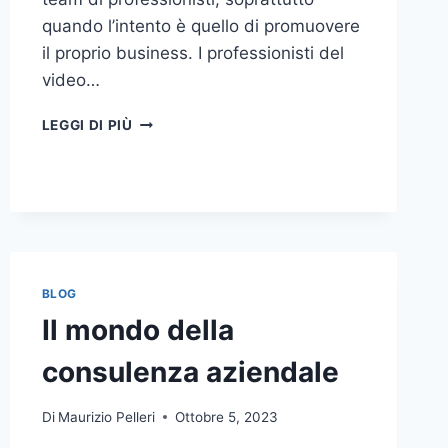
quando l’intento è quello di promuovere
il proprio business. I professionisti del
video…
A
LEGGI DI PIÙ
CHI
DOVRESTI
AFFIDARE
LA
PRODUZIONE
DI
UN
VIDEO
BLOG
AZIENDALE?
Il mondo della
consulenza aziendale
Di
Maurizio Pelleri
Ottobre 5, 2023