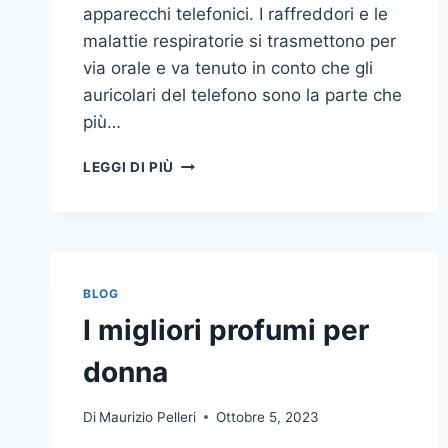
apparecchi telefonici. I raffreddori e le
malattie respiratorie si trasmettono per
via orale e va tenuto in conto che gli
auricolari del telefono sono la parte che
più…
UN
LEGGI DI PIÙ
INASPETTATO
COVO
DI
GERMI
E
BATTERI:
BLOG
PULIZIA
I migliori profumi per
DELLE
APPARECCHIATURE
donna
DA
UFFICIO
Di
Maurizio Pelleri
Ottobre 5, 2023