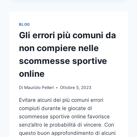
COMUNICAZIONE
INTEGRATA
DELLA
TUA
BLOG
AZIENDA
Gli errori più comuni da
A
UNA
non compiere nelle
TIPOGRAFIA
ONLINE?
scommesse sportive
ECCO
COME
online
SCEGLIERE
Di
Maurizio Pelleri
Ottobre 5, 2023
Evitare alcuni dei più comuni errori
compiuti durante le giocate di
scommesse sportive online favorisce
senz’altro le probabilità di vincere. Con
questo buon approfondimento di alcuni