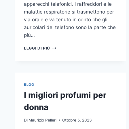
apparecchi telefonici. I raffreddori e le
malattie respiratorie si trasmettono per
via orale e va tenuto in conto che gli
auricolari del telefono sono la parte che
più…
UN
LEGGI DI PIÙ
INASPETTATO
COVO
DI
GERMI
E
BATTERI:
BLOG
PULIZIA
I migliori profumi per
DELLE
APPARECCHIATURE
donna
DA
UFFICIO
Di
Maurizio Pelleri
Ottobre 5, 2023