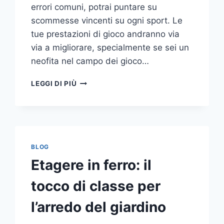
errori comuni, potrai puntare su
scommesse vincenti su ogni sport. Le
tue prestazioni di gioco andranno via
via a migliorare, specialmente se sei un
neofita nel campo dei gioco…
GLI
LEGGI DI PIÙ
ERRORI
PIÙ
COMUNI
DA
NON
COMPIERE
BLOG
NELLE
Etagere in ferro: il
SCOMMESSE
SPORTIVE
tocco di classe per
ONLINE
l’arredo del giardino