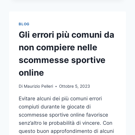
COMUNICAZIONE
INTEGRATA
DELLA
TUA
BLOG
AZIENDA
Gli errori più comuni da
A
UNA
non compiere nelle
TIPOGRAFIA
ONLINE?
scommesse sportive
ECCO
COME
online
SCEGLIERE
Di
Maurizio Pelleri
Ottobre 5, 2023
Evitare alcuni dei più comuni errori
compiuti durante le giocate di
scommesse sportive online favorisce
senz’altro le probabilità di vincere. Con
questo buon approfondimento di alcuni