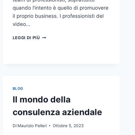
quando l’intento è quello di promuovere
il proprio business. I professionisti del
video…
A
LEGGI DI PIÙ
CHI
DOVRESTI
AFFIDARE
LA
PRODUZIONE
DI
UN
VIDEO
BLOG
AZIENDALE?
Il mondo della
consulenza aziendale
Di
Maurizio Pelleri
Ottobre 5, 2023