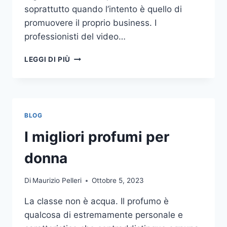
soprattutto quando l’intento è quello di
promuovere il proprio business. I
professionisti del video…
A
LEGGI DI PIÙ
CHI
DOVRESTI
AFFIDARE
LA
PRODUZIONE
BLOG
DI
UN
I migliori profumi per
VIDEO
AZIENDALE?
donna
Di
Maurizio Pelleri
Ottobre 5, 2023
La classe non è acqua. Il profumo è
qualcosa di estremamente personale e