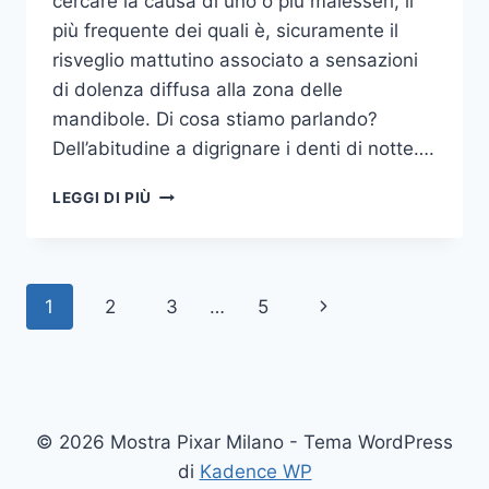
cercare la causa di uno o più malesseri, il
più frequente dei quali è, sicuramente il
risveglio mattutino associato a sensazioni
di dolenza diffusa alla zona delle
mandibole. Di cosa stiamo parlando?
Dell’abitudine a digrignare i denti di notte….
COME
LEGGI DI PIÙ
SMETTERE
UNA
VOLTA
PER
Navigazione
Pagina
1
2
3
…
5
TUTTE
DI
pagina
successiva
DIGRIGNARE
I
DENTI
DI
© 2026 Mostra Pixar Milano - Tema WordPress
NOTTE
di
Kadence WP