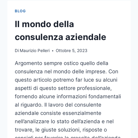
TOCCO
DI
BLOG
CLASSE
PER
Il mondo della
L’ARREDO
DEL
consulenza aziendale
GIARDINO
Di
Maurizio Pelleri
Ottobre 5, 2023
Argomento sempre ostico quello della
consulenza nel mondo delle imprese. Con
questo articolo potremo far luce su alcuni
aspetti di questo settore professionale,
fornendo alcune informazioni fondamentali
al riguardo. Il lavoro del consulente
aziendale consiste essenzialmente
nell’analizzare lo stato dell’azienda e nel
trovare, le giuste soluzioni, risposte o