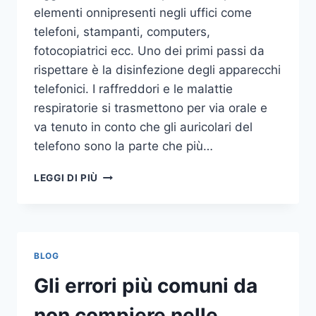
elementi onnipresenti negli uffici come
telefoni, stampanti, computers,
fotocopiatrici ecc. Uno dei primi passi da
rispettare è la disinfezione degli apparecchi
telefonici. I raffreddori e le malattie
respiratorie si trasmettono per via orale e
va tenuto in conto che gli auricolari del
telefono sono la parte che più…
UN
LEGGI DI PIÙ
INASPETTATO
COVO
DI
GERMI
E
BLOG
BATTERI:
PULIZIA
Gli errori più comuni da
DELLE
APPARECCHIATURE
non compiere nelle