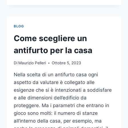
LA
COMUNICAZIONE
INTEGRATA
DELLA
BLOG
TUA
AZIENDA
Come scegliere un
A
UNA
antifurto per la casa
TIPOGRAFIA
ONLINE?
Di
Maurizio Pelleri
Ottobre 5, 2023
ECCO
COME
Nella scelta di un antifurto casa ogni
SCEGLIERE
aspetto da valutare è collegato alle
esigenze che si è intenzionati a soddisfare
e alle dimensioni dell’edificio da
proteggere. Ma i parametri che entrano in
gioco sono molti: il numero di stanze
all’interno della casa, per esempio, ma