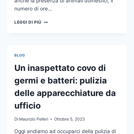
anche la presenza di animali domestici, il
numero di ore…
COME
LEGGI DI PIÙ
SCEGLIERE
UN
ANTIFURTO
PER
LA
BLOG
CASA
Un inaspettato covo di
germi e batteri: pulizia
delle apparecchiature da
ufficio
Di
Maurizio Pelleri
Ottobre 5, 2023
Oggi andiamo ad occuparci della pulizia di