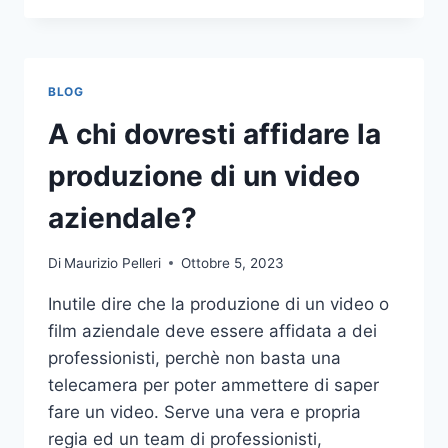
PIÙ
COMUNI
DA
NON
BLOG
COMPIERE
NELLE
A chi dovresti affidare la
SCOMMESSE
SPORTIVE
produzione di un video
ONLINE
aziendale?
Di
Maurizio Pelleri
Ottobre 5, 2023
Inutile dire che la produzione di un video o
film aziendale deve essere affidata a dei
professionisti, perchè non basta una
telecamera per poter ammettere di saper
fare un video. Serve una vera e propria
regia ed un team di professionisti,