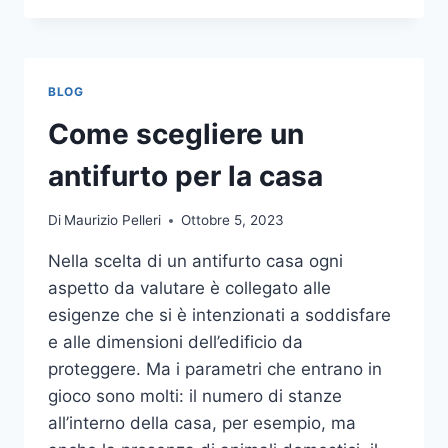
LA
COMUNICAZIONE
INTEGRATA
DELLA
BLOG
TUA
AZIENDA
Come scegliere un
A
UNA
antifurto per la casa
TIPOGRAFIA
ONLINE?
Di
Maurizio Pelleri
Ottobre 5, 2023
ECCO
COME
Nella scelta di un antifurto casa ogni
SCEGLIERE
aspetto da valutare è collegato alle
esigenze che si è intenzionati a soddisfare
e alle dimensioni dell’edificio da
proteggere. Ma i parametri che entrano in
gioco sono molti: il numero di stanze
all’interno della casa, per esempio, ma