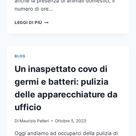
anche la presenza di animali domestici, il
numero di ore…
COME
LEGGI DI PIÙ
SCEGLIERE
UN
ANTIFURTO
PER
LA
BLOG
CASA
Un inaspettato covo di
germi e batteri: pulizia
delle apparecchiature da
ufficio
Di
Maurizio Pelleri
Ottobre 5, 2023
Oggi andiamo ad occuparci della pulizia di