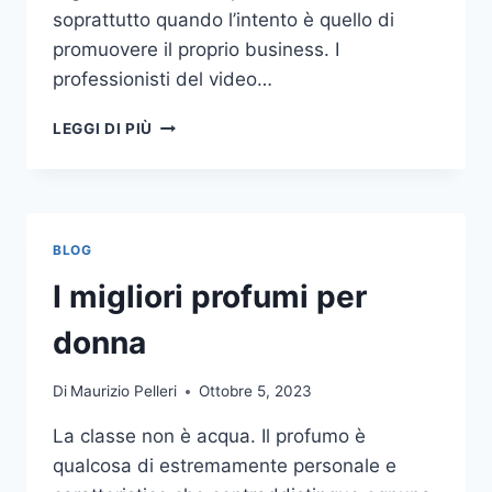
soprattutto quando l’intento è quello di
promuovere il proprio business. I
professionisti del video…
A
LEGGI DI PIÙ
CHI
DOVRESTI
AFFIDARE
LA
PRODUZIONE
BLOG
DI
UN
I migliori profumi per
VIDEO
AZIENDALE?
donna
Di
Maurizio Pelleri
Ottobre 5, 2023
La classe non è acqua. Il profumo è
qualcosa di estremamente personale e