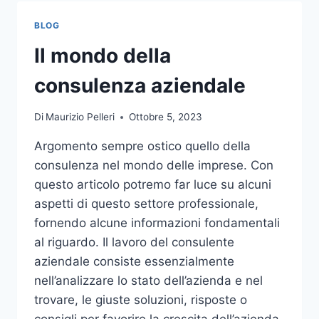
TOCCO
DI
BLOG
CLASSE
PER
Il mondo della
L’ARREDO
DEL
consulenza aziendale
GIARDINO
Di
Maurizio Pelleri
Ottobre 5, 2023
Argomento sempre ostico quello della
consulenza nel mondo delle imprese. Con
questo articolo potremo far luce su alcuni
aspetti di questo settore professionale,
fornendo alcune informazioni fondamentali
al riguardo. Il lavoro del consulente
aziendale consiste essenzialmente
nell’analizzare lo stato dell’azienda e nel
trovare, le giuste soluzioni, risposte o