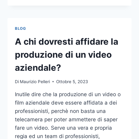
PIÙ
COMUNI
DA
NON
BLOG
COMPIERE
NELLE
A chi dovresti affidare la
SCOMMESSE
SPORTIVE
produzione di un video
ONLINE
aziendale?
Di
Maurizio Pelleri
Ottobre 5, 2023
Inutile dire che la produzione di un video o
film aziendale deve essere affidata a dei
professionisti, perchè non basta una
telecamera per poter ammettere di saper
fare un video. Serve una vera e propria
regia ed un team di professionisti,