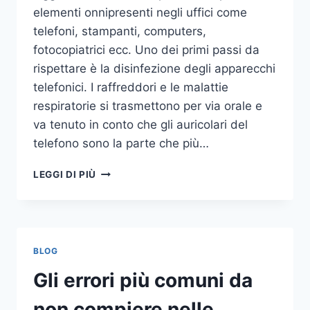
elementi onnipresenti negli uffici come
telefoni, stampanti, computers,
fotocopiatrici ecc. Uno dei primi passi da
rispettare è la disinfezione degli apparecchi
telefonici. I raffreddori e le malattie
respiratorie si trasmettono per via orale e
va tenuto in conto che gli auricolari del
telefono sono la parte che più…
UN
LEGGI DI PIÙ
INASPETTATO
COVO
DI
GERMI
E
BLOG
BATTERI:
PULIZIA
Gli errori più comuni da
DELLE
APPARECCHIATURE
non compiere nelle