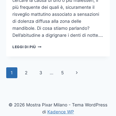
cercare la causa di uno o più malesseri, il
più frequente dei quali è, sicuramente il
risveglio mattutino associato a sensazioni
di dolenza diffusa alla zona delle
mandibole. Di cosa stiamo parlando?
Dell’abitudine a digrignare i denti di notte….
COME
LEGGI DI PIÙ
SMETTERE
UNA
VOLTA
PER
Navigazione
Pagina
1
2
3
…
5
TUTTE
DI
pagina
successiva
DIGRIGNARE
I
DENTI
DI
© 2026 Mostra Pixar Milano - Tema WordPress
NOTTE
di
Kadence WP