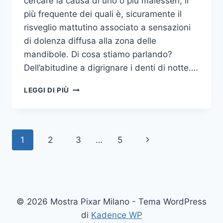
cercare la causa di uno o più malesseri, il
più frequente dei quali è, sicuramente il
risveglio mattutino associato a sensazioni
di dolenza diffusa alla zona delle
mandibole. Di cosa stiamo parlando?
Dell’abitudine a digrignare i denti di notte….
COME
LEGGI DI PIÙ
SMETTERE
UNA
VOLTA
PER
Navigazione
Pagina
1
2
3
…
5
TUTTE
DI
pagina
successiva
DIGRIGNARE
I
DENTI
DI
© 2026 Mostra Pixar Milano - Tema WordPress
NOTTE
di
Kadence WP