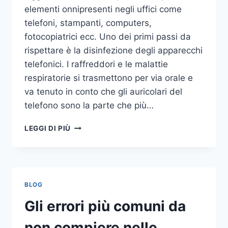
elementi onnipresenti negli uffici come
telefoni, stampanti, computers,
fotocopiatrici ecc. Uno dei primi passi da
rispettare è la disinfezione degli apparecchi
telefonici. I raffreddori e le malattie
respiratorie si trasmettono per via orale e
va tenuto in conto che gli auricolari del
telefono sono la parte che più…
UN
LEGGI DI PIÙ
INASPETTATO
COVO
DI
GERMI
E
BLOG
BATTERI:
PULIZIA
Gli errori più comuni da
DELLE
APPARECCHIATURE
non compiere nelle