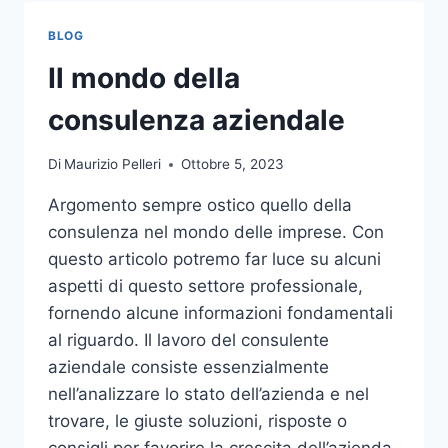
TOCCO
DI
BLOG
CLASSE
PER
Il mondo della
L’ARREDO
DEL
consulenza aziendale
GIARDINO
Di
Maurizio Pelleri
Ottobre 5, 2023
Argomento sempre ostico quello della
consulenza nel mondo delle imprese. Con
questo articolo potremo far luce su alcuni
aspetti di questo settore professionale,
fornendo alcune informazioni fondamentali
al riguardo. Il lavoro del consulente
aziendale consiste essenzialmente
nell’analizzare lo stato dell’azienda e nel
trovare, le giuste soluzioni, risposte o