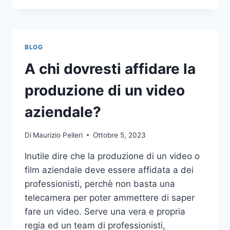
PIÙ
COMUNI
DA
NON
BLOG
COMPIERE
NELLE
A chi dovresti affidare la
SCOMMESSE
SPORTIVE
produzione di un video
ONLINE
aziendale?
Di
Maurizio Pelleri
Ottobre 5, 2023
Inutile dire che la produzione di un video o
film aziendale deve essere affidata a dei
professionisti, perchè non basta una
telecamera per poter ammettere di saper
fare un video. Serve una vera e propria
regia ed un team di professionisti,