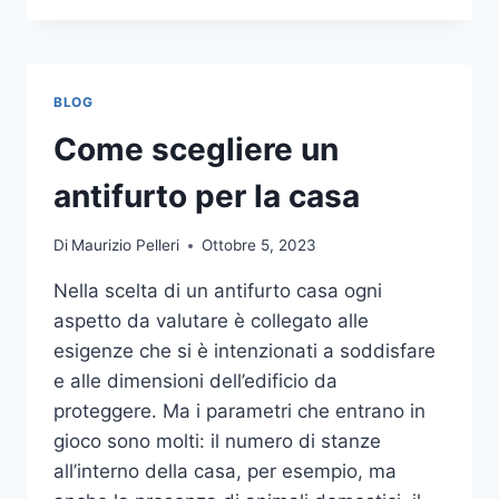
LA
COMUNICAZIONE
INTEGRATA
DELLA
BLOG
TUA
AZIENDA
Come scegliere un
A
UNA
antifurto per la casa
TIPOGRAFIA
ONLINE?
Di
Maurizio Pelleri
Ottobre 5, 2023
ECCO
COME
Nella scelta di un antifurto casa ogni
SCEGLIERE
aspetto da valutare è collegato alle
esigenze che si è intenzionati a soddisfare
e alle dimensioni dell’edificio da
proteggere. Ma i parametri che entrano in
gioco sono molti: il numero di stanze
all’interno della casa, per esempio, ma