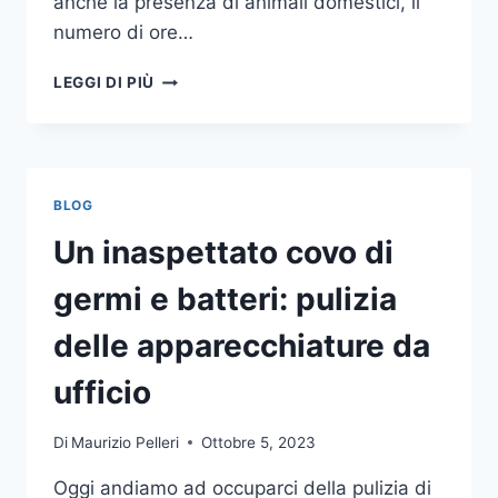
anche la presenza di animali domestici, il
numero di ore…
COME
LEGGI DI PIÙ
SCEGLIERE
UN
ANTIFURTO
PER
LA
BLOG
CASA
Un inaspettato covo di
germi e batteri: pulizia
delle apparecchiature da
ufficio
Di
Maurizio Pelleri
Ottobre 5, 2023
Oggi andiamo ad occuparci della pulizia di