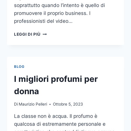
soprattutto quando l’intento è quello di
promuovere il proprio business. I
professionisti del video…
A
LEGGI DI PIÙ
CHI
DOVRESTI
AFFIDARE
LA
PRODUZIONE
BLOG
DI
UN
I migliori profumi per
VIDEO
AZIENDALE?
donna
Di
Maurizio Pelleri
Ottobre 5, 2023
La classe non è acqua. Il profumo è
qualcosa di estremamente personale e