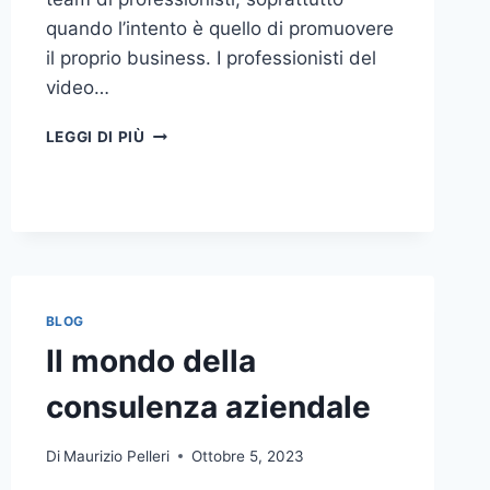
quando l’intento è quello di promuovere
il proprio business. I professionisti del
video…
A
LEGGI DI PIÙ
CHI
DOVRESTI
AFFIDARE
LA
PRODUZIONE
DI
UN
VIDEO
BLOG
AZIENDALE?
Il mondo della
consulenza aziendale
Di
Maurizio Pelleri
Ottobre 5, 2023