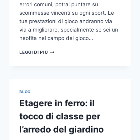
errori comuni, potrai puntare su
scommesse vincenti su ogni sport. Le
tue prestazioni di gioco andranno via
via a migliorare, specialmente se sei un
neofita nel campo dei gioco…
GLI
LEGGI DI PIÙ
ERRORI
PIÙ
COMUNI
DA
NON
COMPIERE
BLOG
NELLE
Etagere in ferro: il
SCOMMESSE
SPORTIVE
tocco di classe per
ONLINE
l’arredo del giardino