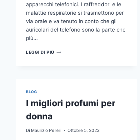
apparecchi telefonici. I raffreddori e le
malattie respiratorie si trasmettono per
via orale e va tenuto in conto che gli
auricolari del telefono sono la parte che
più…
UN
LEGGI DI PIÙ
INASPETTATO
COVO
DI
GERMI
E
BATTERI:
BLOG
PULIZIA
I migliori profumi per
DELLE
APPARECCHIATURE
donna
DA
UFFICIO
Di
Maurizio Pelleri
Ottobre 5, 2023