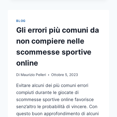
COMUNICAZIONE
INTEGRATA
DELLA
TUA
BLOG
AZIENDA
Gli errori più comuni da
A
UNA
non compiere nelle
TIPOGRAFIA
ONLINE?
scommesse sportive
ECCO
COME
online
SCEGLIERE
Di
Maurizio Pelleri
Ottobre 5, 2023
Evitare alcuni dei più comuni errori
compiuti durante le giocate di
scommesse sportive online favorisce
senz’altro le probabilità di vincere. Con
questo buon approfondimento di alcuni