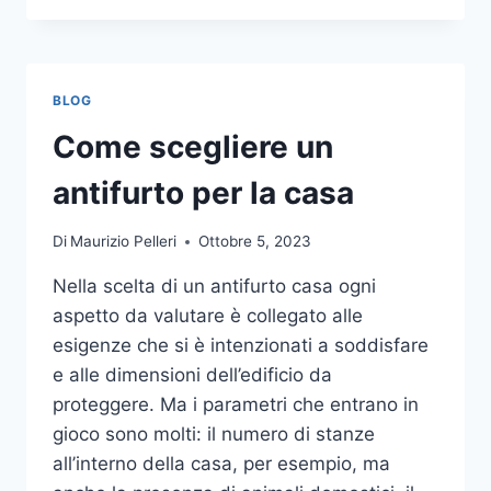
LA
COMUNICAZIONE
INTEGRATA
DELLA
BLOG
TUA
AZIENDA
Come scegliere un
A
UNA
antifurto per la casa
TIPOGRAFIA
ONLINE?
Di
Maurizio Pelleri
Ottobre 5, 2023
ECCO
COME
Nella scelta di un antifurto casa ogni
SCEGLIERE
aspetto da valutare è collegato alle
esigenze che si è intenzionati a soddisfare
e alle dimensioni dell’edificio da
proteggere. Ma i parametri che entrano in
gioco sono molti: il numero di stanze
all’interno della casa, per esempio, ma