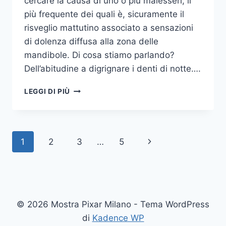
cercare la causa di uno o più malesseri, il
più frequente dei quali è, sicuramente il
risveglio mattutino associato a sensazioni
di dolenza diffusa alla zona delle
mandibole. Di cosa stiamo parlando?
Dell’abitudine a digrignare i denti di notte….
COME
LEGGI DI PIÙ
SMETTERE
UNA
VOLTA
PER
Navigazione
Pagina
1
2
3
…
5
TUTTE
DI
pagina
successiva
DIGRIGNARE
I
DENTI
DI
© 2026 Mostra Pixar Milano - Tema WordPress
NOTTE
di
Kadence WP