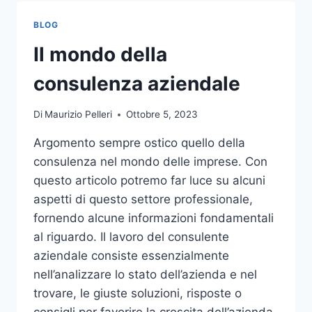
TOCCO
DI
BLOG
CLASSE
PER
Il mondo della
L’ARREDO
DEL
consulenza aziendale
GIARDINO
Di
Maurizio Pelleri
Ottobre 5, 2023
Argomento sempre ostico quello della
consulenza nel mondo delle imprese. Con
questo articolo potremo far luce su alcuni
aspetti di questo settore professionale,
fornendo alcune informazioni fondamentali
al riguardo. Il lavoro del consulente
aziendale consiste essenzialmente
nell’analizzare lo stato dell’azienda e nel
trovare, le giuste soluzioni, risposte o