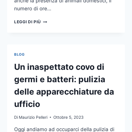
anche la presenza di animali domestici, il
numero di ore…
COME
LEGGI DI PIÙ
SCEGLIERE
UN
ANTIFURTO
PER
LA
BLOG
CASA
Un inaspettato covo di
germi e batteri: pulizia
delle apparecchiature da
ufficio
Di
Maurizio Pelleri
Ottobre 5, 2023
Oggi andiamo ad occuparci della pulizia di