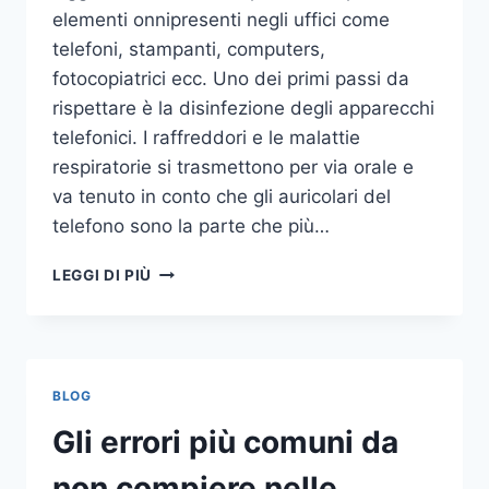
elementi onnipresenti negli uffici come
telefoni, stampanti, computers,
fotocopiatrici ecc. Uno dei primi passi da
rispettare è la disinfezione degli apparecchi
telefonici. I raffreddori e le malattie
respiratorie si trasmettono per via orale e
va tenuto in conto che gli auricolari del
telefono sono la parte che più…
UN
LEGGI DI PIÙ
INASPETTATO
COVO
DI
GERMI
E
BLOG
BATTERI:
PULIZIA
Gli errori più comuni da
DELLE
APPARECCHIATURE
non compiere nelle