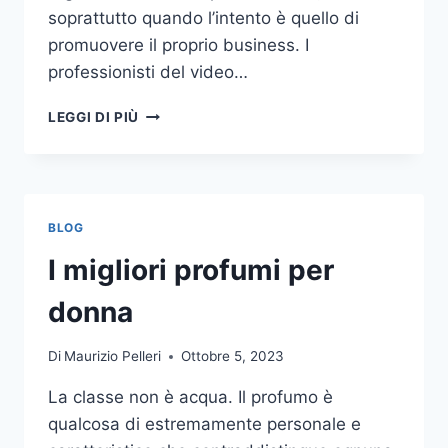
soprattutto quando l’intento è quello di
promuovere il proprio business. I
professionisti del video…
A
LEGGI DI PIÙ
CHI
DOVRESTI
AFFIDARE
LA
PRODUZIONE
BLOG
DI
UN
I migliori profumi per
VIDEO
AZIENDALE?
donna
Di
Maurizio Pelleri
Ottobre 5, 2023
La classe non è acqua. Il profumo è
qualcosa di estremamente personale e