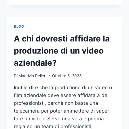
PIÙ
COMUNI
DA
NON
BLOG
COMPIERE
NELLE
A chi dovresti affidare la
SCOMMESSE
SPORTIVE
produzione di un video
ONLINE
aziendale?
Di
Maurizio Pelleri
Ottobre 5, 2023
Inutile dire che la produzione di un video o
film aziendale deve essere affidata a dei
professionisti, perchè non basta una
telecamera per poter ammettere di saper
fare un video. Serve una vera e propria
regia ed un team di professionisti,