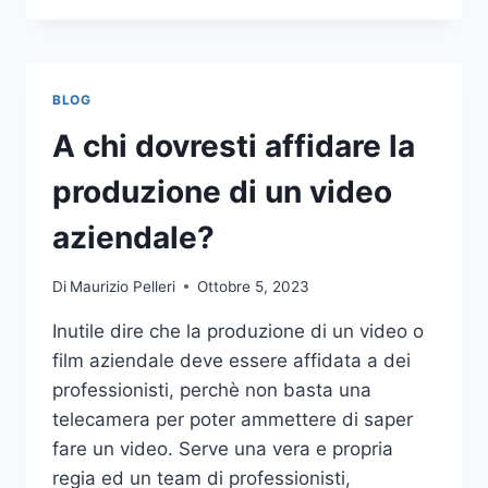
PIÙ
COMUNI
DA
NON
BLOG
COMPIERE
NELLE
A chi dovresti affidare la
SCOMMESSE
SPORTIVE
produzione di un video
ONLINE
aziendale?
Di
Maurizio Pelleri
Ottobre 5, 2023
Inutile dire che la produzione di un video o
film aziendale deve essere affidata a dei
professionisti, perchè non basta una
telecamera per poter ammettere di saper
fare un video. Serve una vera e propria
regia ed un team di professionisti,