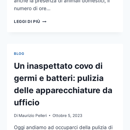
anche la presenza di animali domestici, il
numero di ore…
COME
LEGGI DI PIÙ
SCEGLIERE
UN
ANTIFURTO
PER
LA
BLOG
CASA
Un inaspettato covo di
germi e batteri: pulizia
delle apparecchiature da
ufficio
Di
Maurizio Pelleri
Ottobre 5, 2023
Oggi andiamo ad occuparci della pulizia di