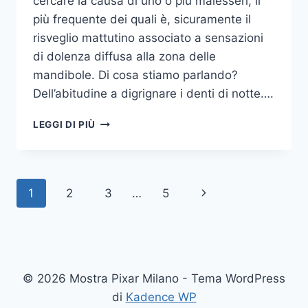
cercare la causa di uno o più malesseri, il
più frequente dei quali è, sicuramente il
risveglio mattutino associato a sensazioni
di dolenza diffusa alla zona delle
mandibole. Di cosa stiamo parlando?
Dell’abitudine a digrignare i denti di notte….
COME
LEGGI DI PIÙ
SMETTERE
UNA
VOLTA
PER
Navigazione
Pagina
1
2
3
…
5
TUTTE
DI
pagina
successiva
DIGRIGNARE
I
DENTI
DI
© 2026 Mostra Pixar Milano - Tema WordPress
NOTTE
di
Kadence WP