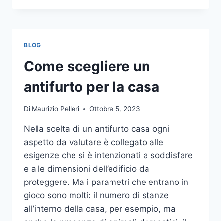
LA
COMUNICAZIONE
INTEGRATA
DELLA
BLOG
TUA
AZIENDA
Come scegliere un
A
UNA
antifurto per la casa
TIPOGRAFIA
ONLINE?
Di
Maurizio Pelleri
Ottobre 5, 2023
ECCO
COME
Nella scelta di un antifurto casa ogni
SCEGLIERE
aspetto da valutare è collegato alle
esigenze che si è intenzionati a soddisfare
e alle dimensioni dell’edificio da
proteggere. Ma i parametri che entrano in
gioco sono molti: il numero di stanze
all’interno della casa, per esempio, ma