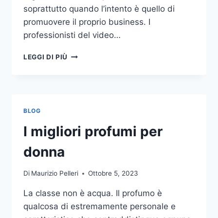
soprattutto quando l’intento è quello di
promuovere il proprio business. I
professionisti del video…
A
LEGGI DI PIÙ
CHI
DOVRESTI
AFFIDARE
LA
PRODUZIONE
BLOG
DI
UN
I migliori profumi per
VIDEO
AZIENDALE?
donna
Di
Maurizio Pelleri
Ottobre 5, 2023
La classe non è acqua. Il profumo è
qualcosa di estremamente personale e