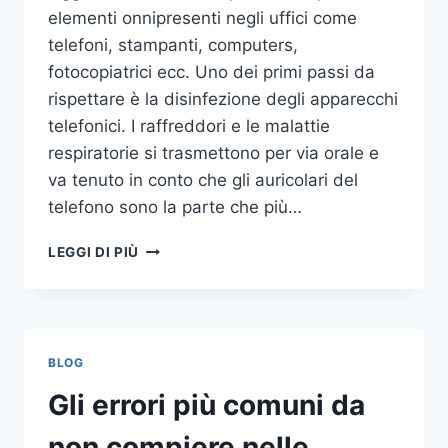
elementi onnipresenti negli uffici come
telefoni, stampanti, computers,
fotocopiatrici ecc. Uno dei primi passi da
rispettare è la disinfezione degli apparecchi
telefonici. I raffreddori e le malattie
respiratorie si trasmettono per via orale e
va tenuto in conto che gli auricolari del
telefono sono la parte che più…
UN
LEGGI DI PIÙ
INASPETTATO
COVO
DI
GERMI
E
BLOG
BATTERI:
PULIZIA
Gli errori più comuni da
DELLE
APPARECCHIATURE
non compiere nelle