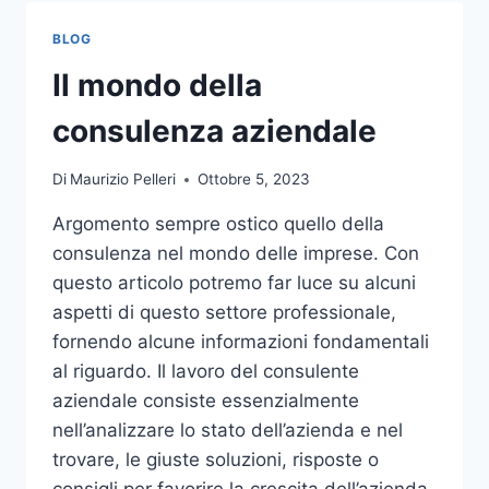
TOCCO
DI
BLOG
CLASSE
PER
Il mondo della
L’ARREDO
DEL
consulenza aziendale
GIARDINO
Di
Maurizio Pelleri
Ottobre 5, 2023
Argomento sempre ostico quello della
consulenza nel mondo delle imprese. Con
questo articolo potremo far luce su alcuni
aspetti di questo settore professionale,
fornendo alcune informazioni fondamentali
al riguardo. Il lavoro del consulente
aziendale consiste essenzialmente
nell’analizzare lo stato dell’azienda e nel
trovare, le giuste soluzioni, risposte o