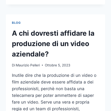
PIÙ
COMUNI
DA
NON
BLOG
COMPIERE
NELLE
A chi dovresti affidare la
SCOMMESSE
SPORTIVE
produzione di un video
ONLINE
aziendale?
Di
Maurizio Pelleri
Ottobre 5, 2023
Inutile dire che la produzione di un video o
film aziendale deve essere affidata a dei
professionisti, perchè non basta una
telecamera per poter ammettere di saper
fare un video. Serve una vera e propria
regia ed un team di professionisti,