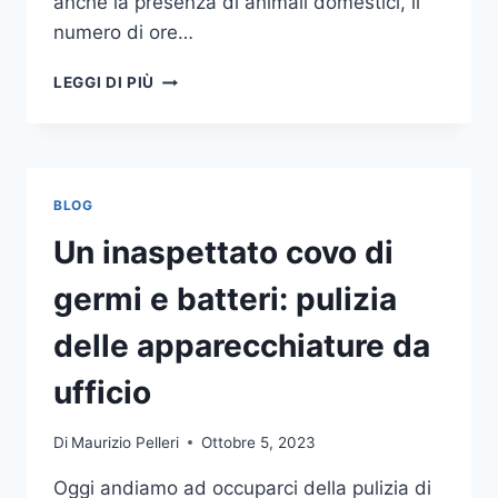
anche la presenza di animali domestici, il
numero di ore…
COME
LEGGI DI PIÙ
SCEGLIERE
UN
ANTIFURTO
PER
LA
BLOG
CASA
Un inaspettato covo di
germi e batteri: pulizia
delle apparecchiature da
ufficio
Di
Maurizio Pelleri
Ottobre 5, 2023
Oggi andiamo ad occuparci della pulizia di