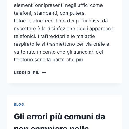
elementi onnipresenti negli uffici come
telefoni, stampanti, computers,
fotocopiatrici ecc. Uno dei primi passi da
rispettare è la disinfezione degli apparecchi
telefonici. I raffreddori e le malattie
respiratorie si trasmettono per via orale e
va tenuto in conto che gli auricolari del
telefono sono la parte che più…
UN
LEGGI DI PIÙ
INASPETTATO
COVO
DI
GERMI
E
BLOG
BATTERI:
PULIZIA
Gli errori più comuni da
DELLE
APPARECCHIATURE
non compiere nelle