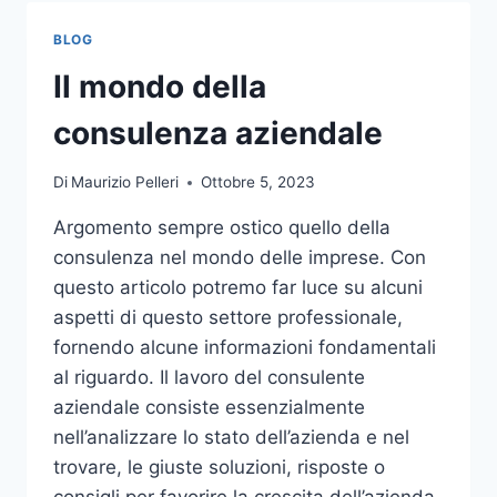
TOCCO
DI
BLOG
CLASSE
PER
Il mondo della
L’ARREDO
DEL
consulenza aziendale
GIARDINO
Di
Maurizio Pelleri
Ottobre 5, 2023
Argomento sempre ostico quello della
consulenza nel mondo delle imprese. Con
questo articolo potremo far luce su alcuni
aspetti di questo settore professionale,
fornendo alcune informazioni fondamentali
al riguardo. Il lavoro del consulente
aziendale consiste essenzialmente
nell’analizzare lo stato dell’azienda e nel
trovare, le giuste soluzioni, risposte o