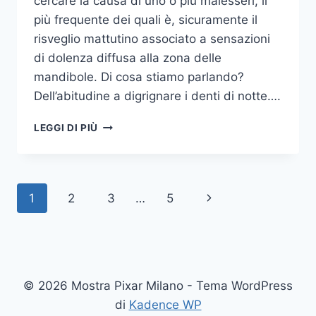
cercare la causa di uno o più malesseri, il
più frequente dei quali è, sicuramente il
risveglio mattutino associato a sensazioni
di dolenza diffusa alla zona delle
mandibole. Di cosa stiamo parlando?
Dell’abitudine a digrignare i denti di notte….
COME
LEGGI DI PIÙ
SMETTERE
UNA
VOLTA
PER
Navigazione
Pagina
1
2
3
…
5
TUTTE
DI
pagina
successiva
DIGRIGNARE
I
DENTI
DI
© 2026 Mostra Pixar Milano - Tema WordPress
NOTTE
di
Kadence WP