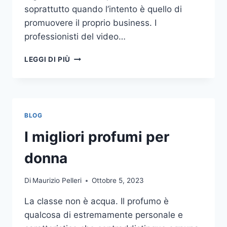
soprattutto quando l’intento è quello di
promuovere il proprio business. I
professionisti del video…
A
LEGGI DI PIÙ
CHI
DOVRESTI
AFFIDARE
LA
PRODUZIONE
BLOG
DI
UN
I migliori profumi per
VIDEO
AZIENDALE?
donna
Di
Maurizio Pelleri
Ottobre 5, 2023
La classe non è acqua. Il profumo è
qualcosa di estremamente personale e