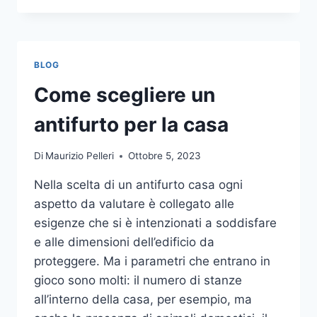
LA
COMUNICAZIONE
INTEGRATA
DELLA
BLOG
TUA
AZIENDA
Come scegliere un
A
UNA
antifurto per la casa
TIPOGRAFIA
ONLINE?
Di
Maurizio Pelleri
Ottobre 5, 2023
ECCO
COME
Nella scelta di un antifurto casa ogni
SCEGLIERE
aspetto da valutare è collegato alle
esigenze che si è intenzionati a soddisfare
e alle dimensioni dell’edificio da
proteggere. Ma i parametri che entrano in
gioco sono molti: il numero di stanze
all’interno della casa, per esempio, ma