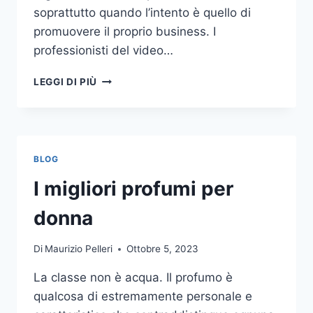
soprattutto quando l’intento è quello di
promuovere il proprio business. I
professionisti del video…
A
LEGGI DI PIÙ
CHI
DOVRESTI
AFFIDARE
LA
PRODUZIONE
BLOG
DI
UN
I migliori profumi per
VIDEO
AZIENDALE?
donna
Di
Maurizio Pelleri
Ottobre 5, 2023
La classe non è acqua. Il profumo è
qualcosa di estremamente personale e