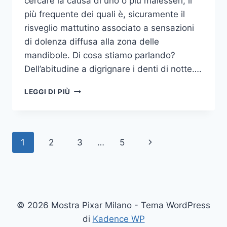
cercare la causa di uno o più malesseri, il
più frequente dei quali è, sicuramente il
risveglio mattutino associato a sensazioni
di dolenza diffusa alla zona delle
mandibole. Di cosa stiamo parlando?
Dell’abitudine a digrignare i denti di notte….
COME
LEGGI DI PIÙ
SMETTERE
UNA
VOLTA
PER
Navigazione
Pagina
1
2
3
…
5
TUTTE
DI
pagina
successiva
DIGRIGNARE
I
DENTI
DI
© 2026 Mostra Pixar Milano - Tema WordPress
NOTTE
di
Kadence WP