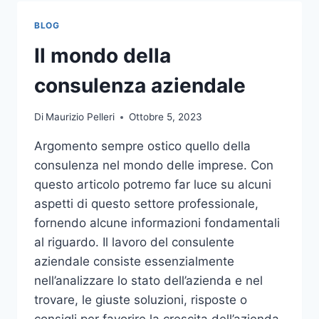
TOCCO
DI
BLOG
CLASSE
PER
Il mondo della
L’ARREDO
DEL
consulenza aziendale
GIARDINO
Di
Maurizio Pelleri
Ottobre 5, 2023
Argomento sempre ostico quello della
consulenza nel mondo delle imprese. Con
questo articolo potremo far luce su alcuni
aspetti di questo settore professionale,
fornendo alcune informazioni fondamentali
al riguardo. Il lavoro del consulente
aziendale consiste essenzialmente
nell’analizzare lo stato dell’azienda e nel
trovare, le giuste soluzioni, risposte o