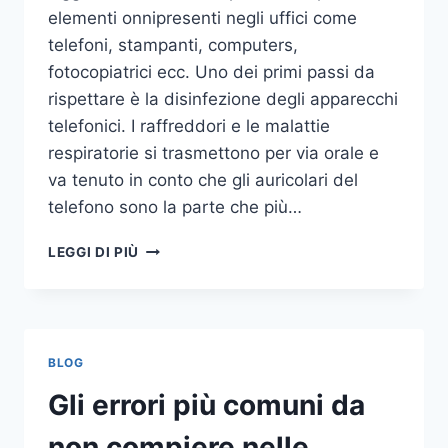
elementi onnipresenti negli uffici come
telefoni, stampanti, computers,
fotocopiatrici ecc. Uno dei primi passi da
rispettare è la disinfezione degli apparecchi
telefonici. I raffreddori e le malattie
respiratorie si trasmettono per via orale e
va tenuto in conto che gli auricolari del
telefono sono la parte che più…
UN
LEGGI DI PIÙ
INASPETTATO
COVO
DI
GERMI
E
BLOG
BATTERI:
PULIZIA
Gli errori più comuni da
DELLE
APPARECCHIATURE
non compiere nelle