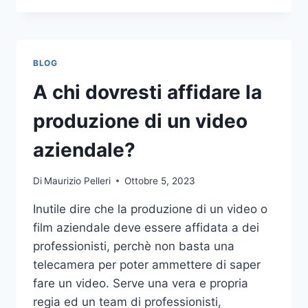
PIÙ
COMUNI
DA
NON
BLOG
COMPIERE
NELLE
A chi dovresti affidare la
SCOMMESSE
SPORTIVE
produzione di un video
ONLINE
aziendale?
Di
Maurizio Pelleri
Ottobre 5, 2023
Inutile dire che la produzione di un video o
film aziendale deve essere affidata a dei
professionisti, perchè non basta una
telecamera per poter ammettere di saper
fare un video. Serve una vera e propria
regia ed un team di professionisti,