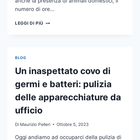
anche la presenza di animali domestici, il
numero di ore…
COME
LEGGI DI PIÙ
SCEGLIERE
UN
ANTIFURTO
PER
LA
BLOG
CASA
Un inaspettato covo di
germi e batteri: pulizia
delle apparecchiature da
ufficio
Di
Maurizio Pelleri
Ottobre 5, 2023
Oggi andiamo ad occuparci della pulizia di