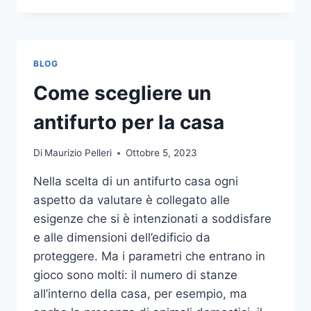
LA
COMUNICAZIONE
INTEGRATA
DELLA
BLOG
TUA
AZIENDA
Come scegliere un
A
UNA
antifurto per la casa
TIPOGRAFIA
ONLINE?
Di
Maurizio Pelleri
Ottobre 5, 2023
ECCO
COME
Nella scelta di un antifurto casa ogni
SCEGLIERE
aspetto da valutare è collegato alle
esigenze che si è intenzionati a soddisfare
e alle dimensioni dell’edificio da
proteggere. Ma i parametri che entrano in
gioco sono molti: il numero di stanze
all’interno della casa, per esempio, ma