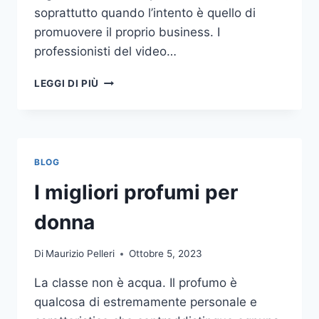
soprattutto quando l’intento è quello di
promuovere il proprio business. I
professionisti del video…
A
LEGGI DI PIÙ
CHI
DOVRESTI
AFFIDARE
LA
PRODUZIONE
BLOG
DI
UN
I migliori profumi per
VIDEO
AZIENDALE?
donna
Di
Maurizio Pelleri
Ottobre 5, 2023
La classe non è acqua. Il profumo è
qualcosa di estremamente personale e