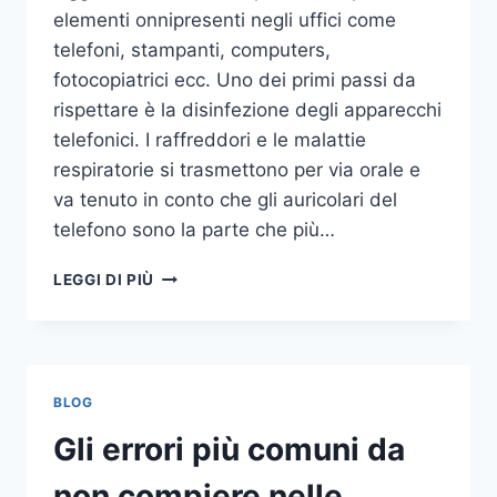
elementi onnipresenti negli uffici come
telefoni, stampanti, computers,
fotocopiatrici ecc. Uno dei primi passi da
rispettare è la disinfezione degli apparecchi
telefonici. I raffreddori e le malattie
respiratorie si trasmettono per via orale e
va tenuto in conto che gli auricolari del
telefono sono la parte che più…
UN
LEGGI DI PIÙ
INASPETTATO
COVO
DI
GERMI
E
BLOG
BATTERI:
PULIZIA
Gli errori più comuni da
DELLE
APPARECCHIATURE
non compiere nelle