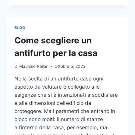
LA
COMUNICAZIONE
INTEGRATA
DELLA
BLOG
TUA
AZIENDA
Come scegliere un
A
UNA
antifurto per la casa
TIPOGRAFIA
ONLINE?
Di
Maurizio Pelleri
Ottobre 5, 2023
ECCO
COME
Nella scelta di un antifurto casa ogni
SCEGLIERE
aspetto da valutare è collegato alle
esigenze che si è intenzionati a soddisfare
e alle dimensioni dell’edificio da
proteggere. Ma i parametri che entrano in
gioco sono molti: il numero di stanze
all’interno della casa, per esempio, ma