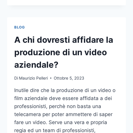
PIÙ
COMUNI
DA
NON
BLOG
COMPIERE
NELLE
A chi dovresti affidare la
SCOMMESSE
SPORTIVE
produzione di un video
ONLINE
aziendale?
Di
Maurizio Pelleri
Ottobre 5, 2023
Inutile dire che la produzione di un video o
film aziendale deve essere affidata a dei
professionisti, perchè non basta una
telecamera per poter ammettere di saper
fare un video. Serve una vera e propria
regia ed un team di professionisti,