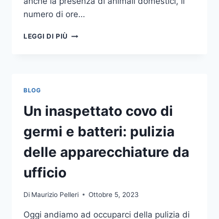
anche la presenza di animali domestici, il
numero di ore…
COME
LEGGI DI PIÙ
SCEGLIERE
UN
ANTIFURTO
PER
LA
BLOG
CASA
Un inaspettato covo di
germi e batteri: pulizia
delle apparecchiature da
ufficio
Di
Maurizio Pelleri
Ottobre 5, 2023
Oggi andiamo ad occuparci della pulizia di