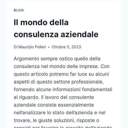
TOCCO
DI
BLOG
CLASSE
PER
Il mondo della
L’ARREDO
DEL
consulenza aziendale
GIARDINO
Di
Maurizio Pelleri
Ottobre 5, 2023
Argomento sempre ostico quello della
consulenza nel mondo delle imprese. Con
questo articolo potremo far luce su alcuni
aspetti di questo settore professionale,
fornendo alcune informazioni fondamentali
al riguardo. Il lavoro del consulente
aziendale consiste essenzialmente
nell’analizzare lo stato dell’azienda e nel
trovare, le giuste soluzioni, risposte o