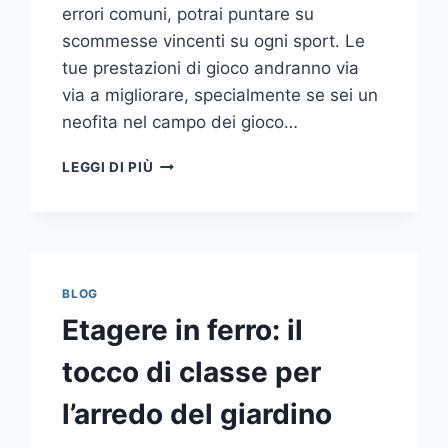
errori comuni, potrai puntare su
scommesse vincenti su ogni sport. Le
tue prestazioni di gioco andranno via
via a migliorare, specialmente se sei un
neofita nel campo dei gioco…
GLI
LEGGI DI PIÙ
ERRORI
PIÙ
COMUNI
DA
NON
COMPIERE
BLOG
NELLE
Etagere in ferro: il
SCOMMESSE
SPORTIVE
tocco di classe per
ONLINE
l’arredo del giardino