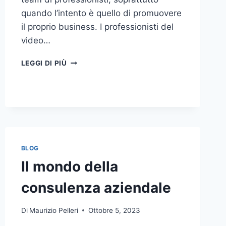
quando l’intento è quello di promuovere
il proprio business. I professionisti del
video…
A
LEGGI DI PIÙ
CHI
DOVRESTI
AFFIDARE
LA
PRODUZIONE
DI
UN
VIDEO
BLOG
AZIENDALE?
Il mondo della
consulenza aziendale
Di
Maurizio Pelleri
Ottobre 5, 2023