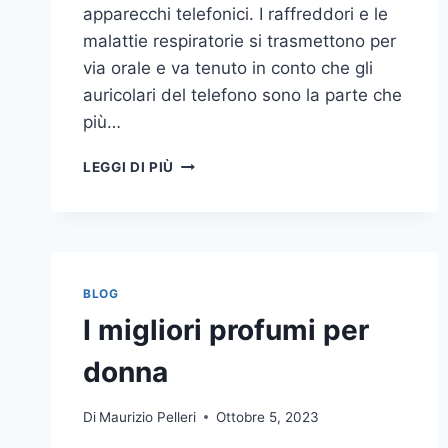
apparecchi telefonici. I raffreddori e le
malattie respiratorie si trasmettono per
via orale e va tenuto in conto che gli
auricolari del telefono sono la parte che
più…
UN
LEGGI DI PIÙ
INASPETTATO
COVO
DI
GERMI
E
BATTERI:
BLOG
PULIZIA
I migliori profumi per
DELLE
APPARECCHIATURE
donna
DA
UFFICIO
Di
Maurizio Pelleri
Ottobre 5, 2023