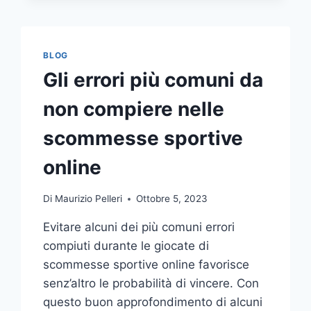
COMUNICAZIONE
INTEGRATA
DELLA
TUA
BLOG
AZIENDA
Gli errori più comuni da
A
UNA
non compiere nelle
TIPOGRAFIA
ONLINE?
scommesse sportive
ECCO
COME
online
SCEGLIERE
Di
Maurizio Pelleri
Ottobre 5, 2023
Evitare alcuni dei più comuni errori
compiuti durante le giocate di
scommesse sportive online favorisce
senz’altro le probabilità di vincere. Con
questo buon approfondimento di alcuni