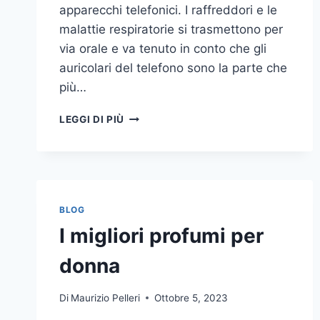
apparecchi telefonici. I raffreddori e le
malattie respiratorie si trasmettono per
via orale e va tenuto in conto che gli
auricolari del telefono sono la parte che
più…
UN
LEGGI DI PIÙ
INASPETTATO
COVO
DI
GERMI
E
BATTERI:
BLOG
PULIZIA
I migliori profumi per
DELLE
APPARECCHIATURE
donna
DA
UFFICIO
Di
Maurizio Pelleri
Ottobre 5, 2023