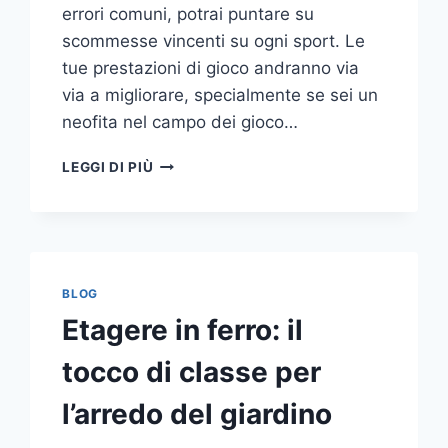
errori comuni, potrai puntare su
scommesse vincenti su ogni sport. Le
tue prestazioni di gioco andranno via
via a migliorare, specialmente se sei un
neofita nel campo dei gioco…
GLI
LEGGI DI PIÙ
ERRORI
PIÙ
COMUNI
DA
NON
COMPIERE
BLOG
NELLE
Etagere in ferro: il
SCOMMESSE
SPORTIVE
tocco di classe per
ONLINE
l’arredo del giardino