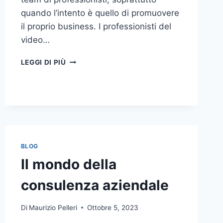
quando l’intento è quello di promuovere
il proprio business. I professionisti del
video…
A
LEGGI DI PIÙ
CHI
DOVRESTI
AFFIDARE
LA
PRODUZIONE
DI
UN
VIDEO
BLOG
AZIENDALE?
Il mondo della
consulenza aziendale
Di
Maurizio Pelleri
Ottobre 5, 2023