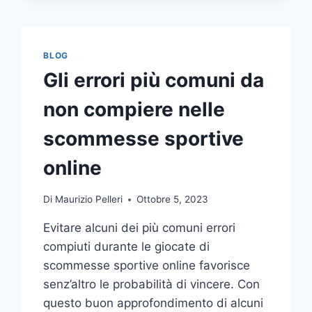
COMUNICAZIONE
INTEGRATA
DELLA
TUA
BLOG
AZIENDA
Gli errori più comuni da
A
UNA
non compiere nelle
TIPOGRAFIA
ONLINE?
scommesse sportive
ECCO
COME
online
SCEGLIERE
Di
Maurizio Pelleri
Ottobre 5, 2023
Evitare alcuni dei più comuni errori
compiuti durante le giocate di
scommesse sportive online favorisce
senz’altro le probabilità di vincere. Con
questo buon approfondimento di alcuni