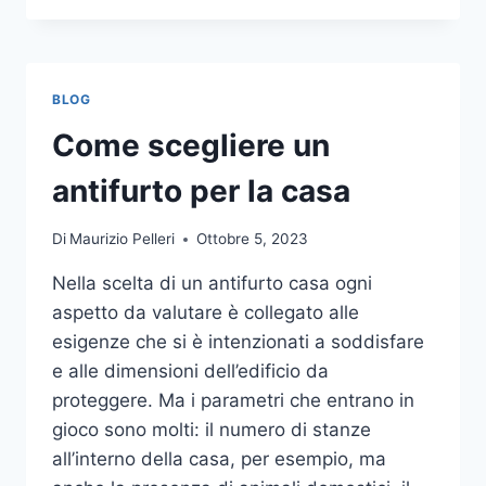
LA
COMUNICAZIONE
INTEGRATA
DELLA
BLOG
TUA
AZIENDA
Come scegliere un
A
UNA
antifurto per la casa
TIPOGRAFIA
ONLINE?
Di
Maurizio Pelleri
Ottobre 5, 2023
ECCO
COME
Nella scelta di un antifurto casa ogni
SCEGLIERE
aspetto da valutare è collegato alle
esigenze che si è intenzionati a soddisfare
e alle dimensioni dell’edificio da
proteggere. Ma i parametri che entrano in
gioco sono molti: il numero di stanze
all’interno della casa, per esempio, ma