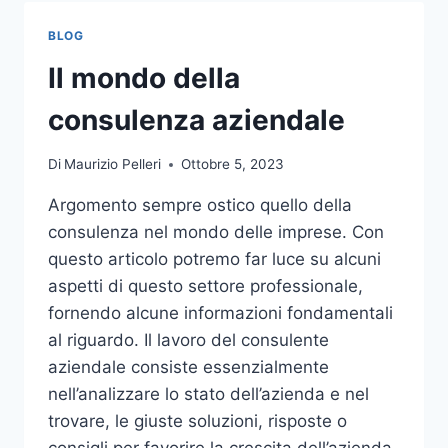
TOCCO
DI
BLOG
CLASSE
PER
Il mondo della
L’ARREDO
DEL
consulenza aziendale
GIARDINO
Di
Maurizio Pelleri
Ottobre 5, 2023
Argomento sempre ostico quello della
consulenza nel mondo delle imprese. Con
questo articolo potremo far luce su alcuni
aspetti di questo settore professionale,
fornendo alcune informazioni fondamentali
al riguardo. Il lavoro del consulente
aziendale consiste essenzialmente
nell’analizzare lo stato dell’azienda e nel
trovare, le giuste soluzioni, risposte o