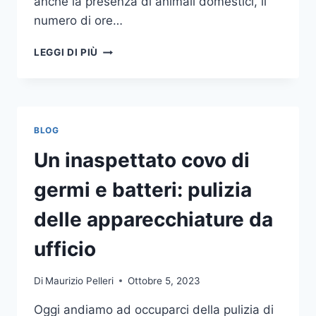
anche la presenza di animali domestici, il
numero di ore…
COME
LEGGI DI PIÙ
SCEGLIERE
UN
ANTIFURTO
PER
LA
BLOG
CASA
Un inaspettato covo di
germi e batteri: pulizia
delle apparecchiature da
ufficio
Di
Maurizio Pelleri
Ottobre 5, 2023
Oggi andiamo ad occuparci della pulizia di