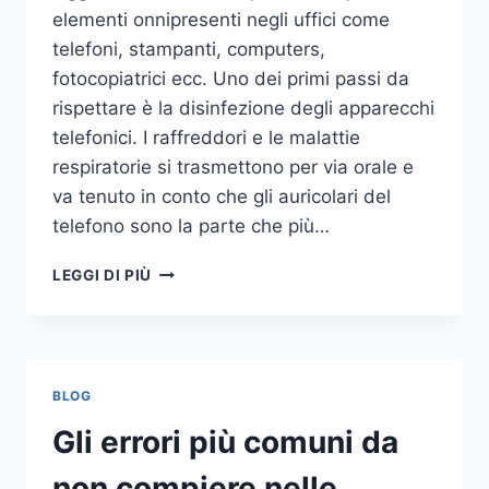
elementi onnipresenti negli uffici come
telefoni, stampanti, computers,
fotocopiatrici ecc. Uno dei primi passi da
rispettare è la disinfezione degli apparecchi
telefonici. I raffreddori e le malattie
respiratorie si trasmettono per via orale e
va tenuto in conto che gli auricolari del
telefono sono la parte che più…
UN
LEGGI DI PIÙ
INASPETTATO
COVO
DI
GERMI
E
BLOG
BATTERI:
PULIZIA
Gli errori più comuni da
DELLE
APPARECCHIATURE
non compiere nelle