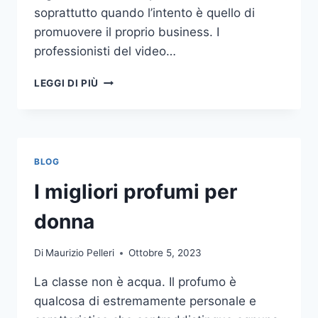
soprattutto quando l’intento è quello di
promuovere il proprio business. I
professionisti del video…
A
LEGGI DI PIÙ
CHI
DOVRESTI
AFFIDARE
LA
PRODUZIONE
BLOG
DI
UN
I migliori profumi per
VIDEO
AZIENDALE?
donna
Di
Maurizio Pelleri
Ottobre 5, 2023
La classe non è acqua. Il profumo è
qualcosa di estremamente personale e