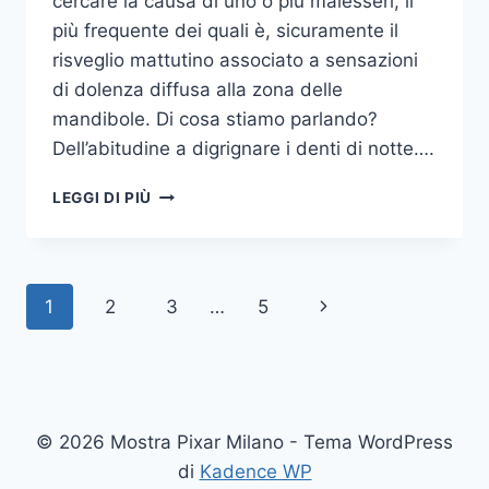
cercare la causa di uno o più malesseri, il
più frequente dei quali è, sicuramente il
risveglio mattutino associato a sensazioni
di dolenza diffusa alla zona delle
mandibole. Di cosa stiamo parlando?
Dell’abitudine a digrignare i denti di notte….
COME
LEGGI DI PIÙ
SMETTERE
UNA
VOLTA
PER
Navigazione
Pagina
1
2
3
…
5
TUTTE
DI
pagina
successiva
DIGRIGNARE
I
DENTI
DI
© 2026 Mostra Pixar Milano - Tema WordPress
NOTTE
di
Kadence WP