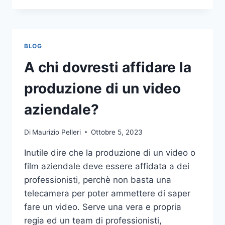
PIÙ
COMUNI
DA
NON
BLOG
COMPIERE
NELLE
A chi dovresti affidare la
SCOMMESSE
SPORTIVE
produzione di un video
ONLINE
aziendale?
Di
Maurizio Pelleri
Ottobre 5, 2023
Inutile dire che la produzione di un video o
film aziendale deve essere affidata a dei
professionisti, perchè non basta una
telecamera per poter ammettere di saper
fare un video. Serve una vera e propria
regia ed un team di professionisti,