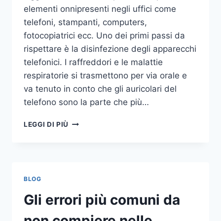
elementi onnipresenti negli uffici come
telefoni, stampanti, computers,
fotocopiatrici ecc. Uno dei primi passi da
rispettare è la disinfezione degli apparecchi
telefonici. I raffreddori e le malattie
respiratorie si trasmettono per via orale e
va tenuto in conto che gli auricolari del
telefono sono la parte che più…
UN
LEGGI DI PIÙ
INASPETTATO
COVO
DI
GERMI
E
BLOG
BATTERI:
PULIZIA
Gli errori più comuni da
DELLE
APPARECCHIATURE
non compiere nelle