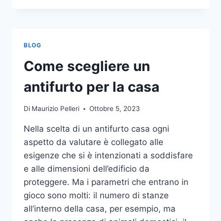
LA
COMUNICAZIONE
INTEGRATA
DELLA
BLOG
TUA
AZIENDA
Come scegliere un
A
UNA
antifurto per la casa
TIPOGRAFIA
ONLINE?
Di
Maurizio Pelleri
Ottobre 5, 2023
ECCO
COME
Nella scelta di un antifurto casa ogni
SCEGLIERE
aspetto da valutare è collegato alle
esigenze che si è intenzionati a soddisfare
e alle dimensioni dell’edificio da
proteggere. Ma i parametri che entrano in
gioco sono molti: il numero di stanze
all’interno della casa, per esempio, ma