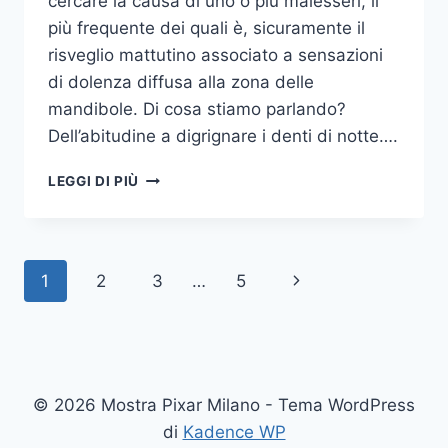
cercare la causa di uno o più malesseri, il
più frequente dei quali è, sicuramente il
risveglio mattutino associato a sensazioni
di dolenza diffusa alla zona delle
mandibole. Di cosa stiamo parlando?
Dell’abitudine a digrignare i denti di notte….
COME
LEGGI DI PIÙ
SMETTERE
UNA
VOLTA
PER
Navigazione
Pagina
1
2
3
…
5
TUTTE
DI
pagina
successiva
DIGRIGNARE
I
DENTI
DI
© 2026 Mostra Pixar Milano - Tema WordPress
NOTTE
di
Kadence WP