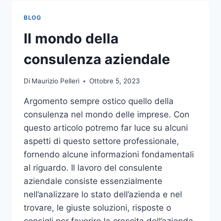
TOCCO
DI
BLOG
CLASSE
PER
Il mondo della
L’ARREDO
DEL
consulenza aziendale
GIARDINO
Di
Maurizio Pelleri
Ottobre 5, 2023
Argomento sempre ostico quello della
consulenza nel mondo delle imprese. Con
questo articolo potremo far luce su alcuni
aspetti di questo settore professionale,
fornendo alcune informazioni fondamentali
al riguardo. Il lavoro del consulente
aziendale consiste essenzialmente
nell’analizzare lo stato dell’azienda e nel
trovare, le giuste soluzioni, risposte o