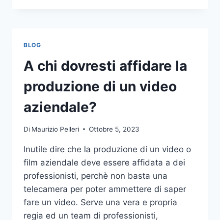
PIÙ
COMUNI
DA
NON
BLOG
COMPIERE
NELLE
A chi dovresti affidare la
SCOMMESSE
SPORTIVE
produzione di un video
ONLINE
aziendale?
Di
Maurizio Pelleri
Ottobre 5, 2023
Inutile dire che la produzione di un video o
film aziendale deve essere affidata a dei
professionisti, perchè non basta una
telecamera per poter ammettere di saper
fare un video. Serve una vera e propria
regia ed un team di professionisti,