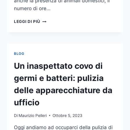
anche la presenza di animali domestici, il
numero di ore…
COME
LEGGI DI PIÙ
SCEGLIERE
UN
ANTIFURTO
PER
LA
BLOG
CASA
Un inaspettato covo di
germi e batteri: pulizia
delle apparecchiature da
ufficio
Di
Maurizio Pelleri
Ottobre 5, 2023
Oggi andiamo ad occuparci della pulizia di