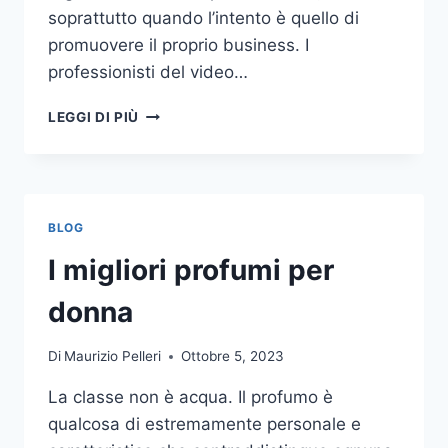
soprattutto quando l’intento è quello di
promuovere il proprio business. I
professionisti del video…
A
LEGGI DI PIÙ
CHI
DOVRESTI
AFFIDARE
LA
PRODUZIONE
BLOG
DI
UN
I migliori profumi per
VIDEO
AZIENDALE?
donna
Di
Maurizio Pelleri
Ottobre 5, 2023
La classe non è acqua. Il profumo è
qualcosa di estremamente personale e