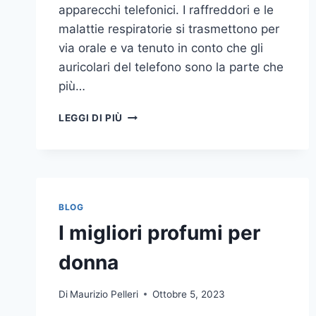
apparecchi telefonici. I raffreddori e le
malattie respiratorie si trasmettono per
via orale e va tenuto in conto che gli
auricolari del telefono sono la parte che
più…
UN
LEGGI DI PIÙ
INASPETTATO
COVO
DI
GERMI
E
BATTERI:
BLOG
PULIZIA
I migliori profumi per
DELLE
APPARECCHIATURE
donna
DA
UFFICIO
Di
Maurizio Pelleri
Ottobre 5, 2023