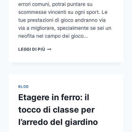
errori comuni, potrai puntare su
scommesse vincenti su ogni sport. Le
tue prestazioni di gioco andranno via
via a migliorare, specialmente se sei un
neofita nel campo dei gioco…
GLI
LEGGI DI PIÙ
ERRORI
PIÙ
COMUNI
DA
NON
COMPIERE
BLOG
NELLE
Etagere in ferro: il
SCOMMESSE
SPORTIVE
tocco di classe per
ONLINE
l’arredo del giardino