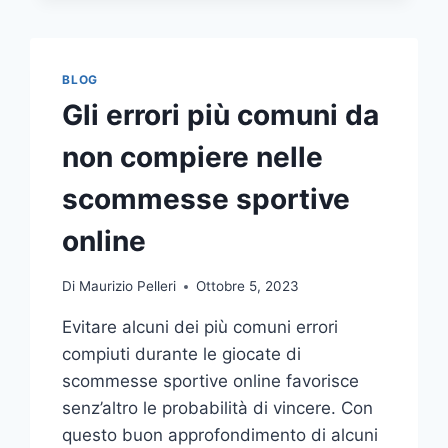
COMUNICAZIONE
INTEGRATA
DELLA
TUA
BLOG
AZIENDA
Gli errori più comuni da
A
UNA
non compiere nelle
TIPOGRAFIA
ONLINE?
scommesse sportive
ECCO
COME
online
SCEGLIERE
Di
Maurizio Pelleri
Ottobre 5, 2023
Evitare alcuni dei più comuni errori
compiuti durante le giocate di
scommesse sportive online favorisce
senz’altro le probabilità di vincere. Con
questo buon approfondimento di alcuni