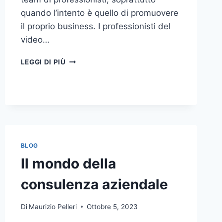
quando l’intento è quello di promuovere
il proprio business. I professionisti del
video…
A
LEGGI DI PIÙ
CHI
DOVRESTI
AFFIDARE
LA
PRODUZIONE
DI
UN
VIDEO
BLOG
AZIENDALE?
Il mondo della
consulenza aziendale
Di
Maurizio Pelleri
Ottobre 5, 2023