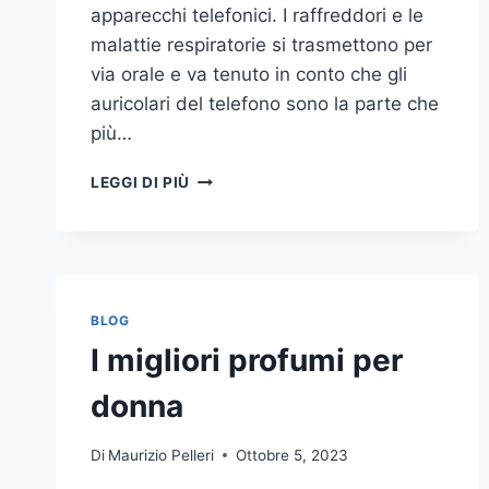
apparecchi telefonici. I raffreddori e le
malattie respiratorie si trasmettono per
via orale e va tenuto in conto che gli
auricolari del telefono sono la parte che
più…
UN
LEGGI DI PIÙ
INASPETTATO
COVO
DI
GERMI
E
BATTERI:
BLOG
PULIZIA
I migliori profumi per
DELLE
APPARECCHIATURE
donna
DA
UFFICIO
Di
Maurizio Pelleri
Ottobre 5, 2023