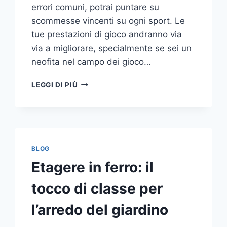
errori comuni, potrai puntare su
scommesse vincenti su ogni sport. Le
tue prestazioni di gioco andranno via
via a migliorare, specialmente se sei un
neofita nel campo dei gioco…
GLI
LEGGI DI PIÙ
ERRORI
PIÙ
COMUNI
DA
NON
COMPIERE
BLOG
NELLE
Etagere in ferro: il
SCOMMESSE
SPORTIVE
tocco di classe per
ONLINE
l’arredo del giardino