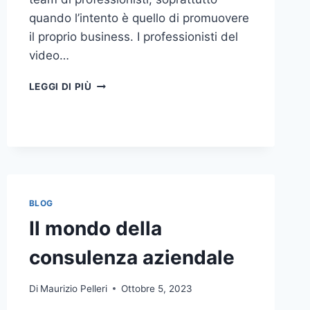
quando l’intento è quello di promuovere
il proprio business. I professionisti del
video…
A
LEGGI DI PIÙ
CHI
DOVRESTI
AFFIDARE
LA
PRODUZIONE
DI
UN
VIDEO
BLOG
AZIENDALE?
Il mondo della
consulenza aziendale
Di
Maurizio Pelleri
Ottobre 5, 2023