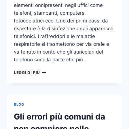
elementi onnipresenti negli uffici come
telefoni, stampanti, computers,
fotocopiatrici ecc. Uno dei primi passi da
rispettare è la disinfezione degli apparecchi
telefonici. I raffreddori e le malattie
respiratorie si trasmettono per via orale e
va tenuto in conto che gli auricolari del
telefono sono la parte che più…
UN
LEGGI DI PIÙ
INASPETTATO
COVO
DI
GERMI
E
BLOG
BATTERI:
PULIZIA
Gli errori più comuni da
DELLE
APPARECCHIATURE
non compiere nelle