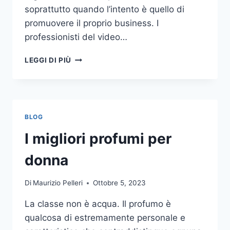
soprattutto quando l’intento è quello di
promuovere il proprio business. I
professionisti del video…
A
LEGGI DI PIÙ
CHI
DOVRESTI
AFFIDARE
LA
PRODUZIONE
BLOG
DI
UN
I migliori profumi per
VIDEO
AZIENDALE?
donna
Di
Maurizio Pelleri
Ottobre 5, 2023
La classe non è acqua. Il profumo è
qualcosa di estremamente personale e