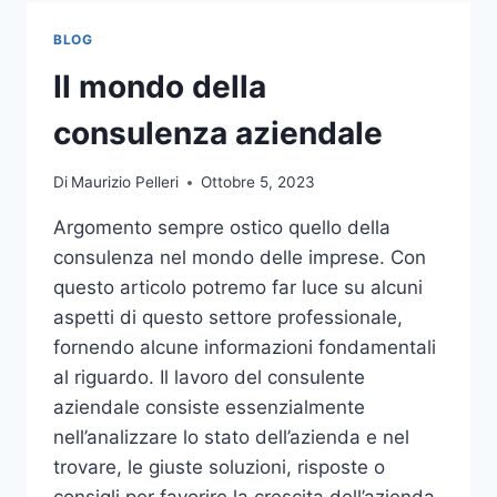
TOCCO
DI
BLOG
CLASSE
PER
Il mondo della
L’ARREDO
DEL
consulenza aziendale
GIARDINO
Di
Maurizio Pelleri
Ottobre 5, 2023
Argomento sempre ostico quello della
consulenza nel mondo delle imprese. Con
questo articolo potremo far luce su alcuni
aspetti di questo settore professionale,
fornendo alcune informazioni fondamentali
al riguardo. Il lavoro del consulente
aziendale consiste essenzialmente
nell’analizzare lo stato dell’azienda e nel
trovare, le giuste soluzioni, risposte o