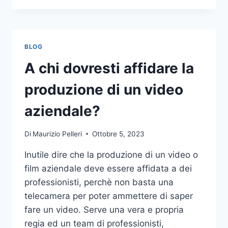
PIÙ
COMUNI
DA
NON
BLOG
COMPIERE
NELLE
A chi dovresti affidare la
SCOMMESSE
SPORTIVE
produzione di un video
ONLINE
aziendale?
Di
Maurizio Pelleri
Ottobre 5, 2023
Inutile dire che la produzione di un video o
film aziendale deve essere affidata a dei
professionisti, perchè non basta una
telecamera per poter ammettere di saper
fare un video. Serve una vera e propria
regia ed un team di professionisti,