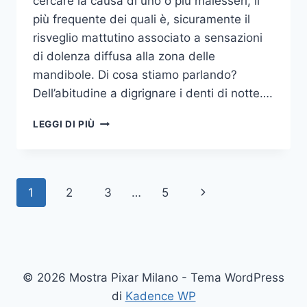
cercare la causa di uno o più malesseri, il
più frequente dei quali è, sicuramente il
risveglio mattutino associato a sensazioni
di dolenza diffusa alla zona delle
mandibole. Di cosa stiamo parlando?
Dell’abitudine a digrignare i denti di notte….
COME
LEGGI DI PIÙ
SMETTERE
UNA
VOLTA
PER
Navigazione
Pagina
1
2
3
…
5
TUTTE
DI
pagina
successiva
DIGRIGNARE
I
DENTI
DI
© 2026 Mostra Pixar Milano - Tema WordPress
NOTTE
di
Kadence WP