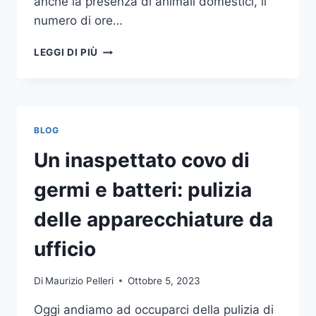
anche la presenza di animali domestici, il
numero di ore…
COME
LEGGI DI PIÙ
SCEGLIERE
UN
ANTIFURTO
PER
LA
BLOG
CASA
Un inaspettato covo di
germi e batteri: pulizia
delle apparecchiature da
ufficio
Di
Maurizio Pelleri
Ottobre 5, 2023
Oggi andiamo ad occuparci della pulizia di