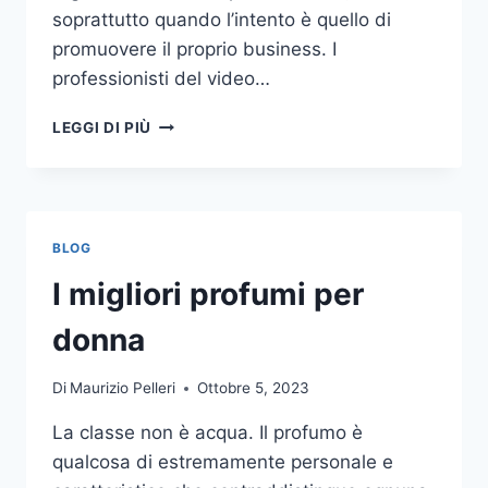
soprattutto quando l’intento è quello di
promuovere il proprio business. I
professionisti del video…
A
LEGGI DI PIÙ
CHI
DOVRESTI
AFFIDARE
LA
PRODUZIONE
BLOG
DI
UN
I migliori profumi per
VIDEO
AZIENDALE?
donna
Di
Maurizio Pelleri
Ottobre 5, 2023
La classe non è acqua. Il profumo è
qualcosa di estremamente personale e