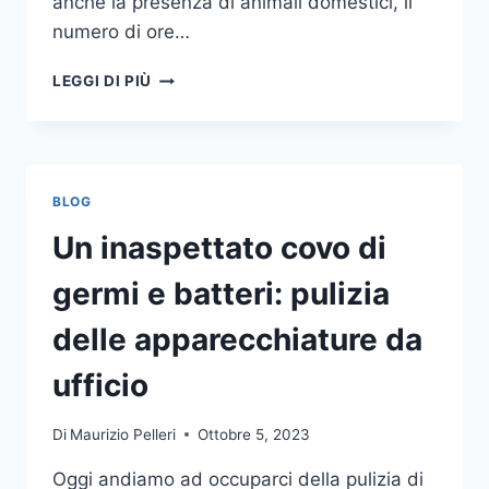
anche la presenza di animali domestici, il
numero di ore…
COME
LEGGI DI PIÙ
SCEGLIERE
UN
ANTIFURTO
PER
LA
BLOG
CASA
Un inaspettato covo di
germi e batteri: pulizia
delle apparecchiature da
ufficio
Di
Maurizio Pelleri
Ottobre 5, 2023
Oggi andiamo ad occuparci della pulizia di