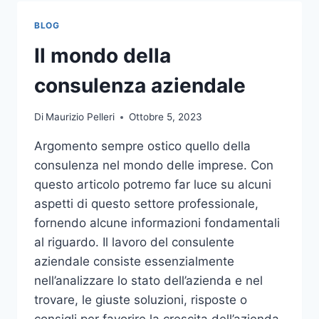
TOCCO
DI
BLOG
CLASSE
PER
Il mondo della
L’ARREDO
DEL
consulenza aziendale
GIARDINO
Di
Maurizio Pelleri
Ottobre 5, 2023
Argomento sempre ostico quello della
consulenza nel mondo delle imprese. Con
questo articolo potremo far luce su alcuni
aspetti di questo settore professionale,
fornendo alcune informazioni fondamentali
al riguardo. Il lavoro del consulente
aziendale consiste essenzialmente
nell’analizzare lo stato dell’azienda e nel
trovare, le giuste soluzioni, risposte o