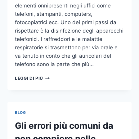
elementi onnipresenti negli uffici come
telefoni, stampanti, computers,
fotocopiatrici ecc. Uno dei primi passi da
rispettare è la disinfezione degli apparecchi
telefonici. I raffreddori e le malattie
respiratorie si trasmettono per via orale e
va tenuto in conto che gli auricolari del
telefono sono la parte che più…
UN
LEGGI DI PIÙ
INASPETTATO
COVO
DI
GERMI
E
BLOG
BATTERI:
PULIZIA
Gli errori più comuni da
DELLE
APPARECCHIATURE
non compiere nelle