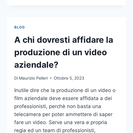
PIÙ
COMUNI
DA
NON
BLOG
COMPIERE
NELLE
A chi dovresti affidare la
SCOMMESSE
SPORTIVE
produzione di un video
ONLINE
aziendale?
Di
Maurizio Pelleri
Ottobre 5, 2023
Inutile dire che la produzione di un video o
film aziendale deve essere affidata a dei
professionisti, perchè non basta una
telecamera per poter ammettere di saper
fare un video. Serve una vera e propria
regia ed un team di professionisti,