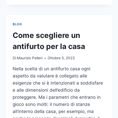
LA
COMUNICAZIONE
INTEGRATA
DELLA
BLOG
TUA
AZIENDA
Come scegliere un
A
UNA
antifurto per la casa
TIPOGRAFIA
ONLINE?
Di
Maurizio Pelleri
Ottobre 5, 2023
ECCO
COME
Nella scelta di un antifurto casa ogni
SCEGLIERE
aspetto da valutare è collegato alle
esigenze che si è intenzionati a soddisfare
e alle dimensioni dell’edificio da
proteggere. Ma i parametri che entrano in
gioco sono molti: il numero di stanze
all’interno della casa, per esempio, ma