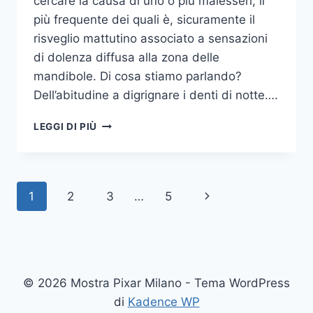
cercare la causa di uno o più malesseri, il
più frequente dei quali è, sicuramente il
risveglio mattutino associato a sensazioni
di dolenza diffusa alla zona delle
mandibole. Di cosa stiamo parlando?
Dell’abitudine a digrignare i denti di notte….
COME
LEGGI DI PIÙ
SMETTERE
UNA
VOLTA
PER
Navigazione
Pagina
1
2
3
…
5
TUTTE
DI
pagina
successiva
DIGRIGNARE
I
DENTI
DI
© 2026 Mostra Pixar Milano - Tema WordPress
NOTTE
di
Kadence WP