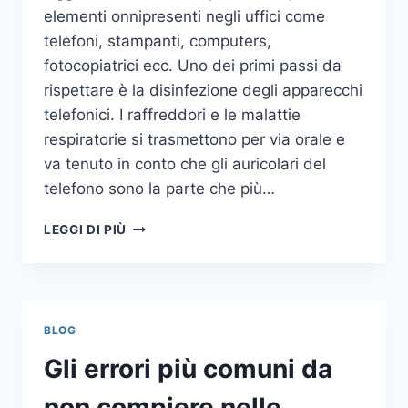
elementi onnipresenti negli uffici come
telefoni, stampanti, computers,
fotocopiatrici ecc. Uno dei primi passi da
rispettare è la disinfezione degli apparecchi
telefonici. I raffreddori e le malattie
respiratorie si trasmettono per via orale e
va tenuto in conto che gli auricolari del
telefono sono la parte che più…
UN
LEGGI DI PIÙ
INASPETTATO
COVO
DI
GERMI
E
BLOG
BATTERI:
PULIZIA
Gli errori più comuni da
DELLE
APPARECCHIATURE
non compiere nelle