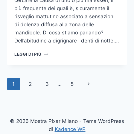
cercare la causa di uno o più malesseri, il
più frequente dei quali è, sicuramente il
risveglio mattutino associato a sensazioni
di dolenza diffusa alla zona delle
mandibole. Di cosa stiamo parlando?
Dell’abitudine a digrignare i denti di notte….
COME
LEGGI DI PIÙ
SMETTERE
UNA
VOLTA
PER
Navigazione
Pagina
1
2
3
…
5
TUTTE
DI
pagina
successiva
DIGRIGNARE
I
DENTI
DI
© 2026 Mostra Pixar Milano - Tema WordPress
NOTTE
di
Kadence WP