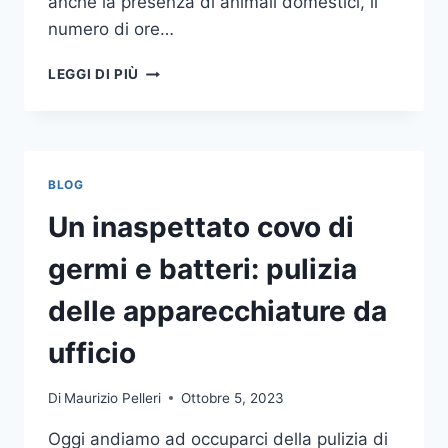
anche la presenza di animali domestici, il
numero di ore…
COME
LEGGI DI PIÙ
SCEGLIERE
UN
ANTIFURTO
PER
LA
BLOG
CASA
Un inaspettato covo di
germi e batteri: pulizia
delle apparecchiature da
ufficio
Di
Maurizio Pelleri
Ottobre 5, 2023
Oggi andiamo ad occuparci della pulizia di