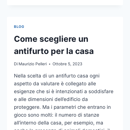
LA
COMUNICAZIONE
INTEGRATA
DELLA
BLOG
TUA
AZIENDA
Come scegliere un
A
UNA
antifurto per la casa
TIPOGRAFIA
ONLINE?
Di
Maurizio Pelleri
Ottobre 5, 2023
ECCO
COME
Nella scelta di un antifurto casa ogni
SCEGLIERE
aspetto da valutare è collegato alle
esigenze che si è intenzionati a soddisfare
e alle dimensioni dell’edificio da
proteggere. Ma i parametri che entrano in
gioco sono molti: il numero di stanze
all’interno della casa, per esempio, ma