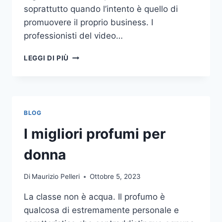
soprattutto quando l’intento è quello di
promuovere il proprio business. I
professionisti del video…
A
LEGGI DI PIÙ
CHI
DOVRESTI
AFFIDARE
LA
PRODUZIONE
BLOG
DI
UN
I migliori profumi per
VIDEO
AZIENDALE?
donna
Di
Maurizio Pelleri
Ottobre 5, 2023
La classe non è acqua. Il profumo è
qualcosa di estremamente personale e