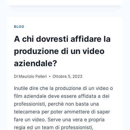
PIÙ
COMUNI
DA
NON
BLOG
COMPIERE
NELLE
A chi dovresti affidare la
SCOMMESSE
SPORTIVE
produzione di un video
ONLINE
aziendale?
Di
Maurizio Pelleri
Ottobre 5, 2023
Inutile dire che la produzione di un video o
film aziendale deve essere affidata a dei
professionisti, perchè non basta una
telecamera per poter ammettere di saper
fare un video. Serve una vera e propria
regia ed un team di professionisti,