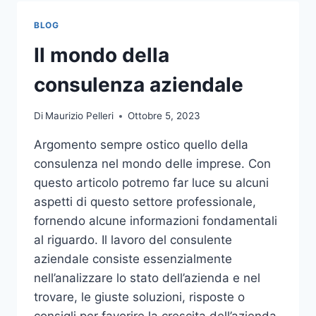
TOCCO
DI
BLOG
CLASSE
PER
Il mondo della
L’ARREDO
DEL
consulenza aziendale
GIARDINO
Di
Maurizio Pelleri
Ottobre 5, 2023
Argomento sempre ostico quello della
consulenza nel mondo delle imprese. Con
questo articolo potremo far luce su alcuni
aspetti di questo settore professionale,
fornendo alcune informazioni fondamentali
al riguardo. Il lavoro del consulente
aziendale consiste essenzialmente
nell’analizzare lo stato dell’azienda e nel
trovare, le giuste soluzioni, risposte o