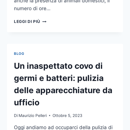
anche la presenza di animali domestici, il
numero di ore…
COME
LEGGI DI PIÙ
SCEGLIERE
UN
ANTIFURTO
PER
LA
BLOG
CASA
Un inaspettato covo di
germi e batteri: pulizia
delle apparecchiature da
ufficio
Di
Maurizio Pelleri
Ottobre 5, 2023
Oggi andiamo ad occuparci della pulizia di