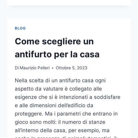
LA
COMUNICAZIONE
INTEGRATA
DELLA
BLOG
TUA
AZIENDA
Come scegliere un
A
UNA
antifurto per la casa
TIPOGRAFIA
ONLINE?
Di
Maurizio Pelleri
Ottobre 5, 2023
ECCO
COME
Nella scelta di un antifurto casa ogni
SCEGLIERE
aspetto da valutare è collegato alle
esigenze che si è intenzionati a soddisfare
e alle dimensioni dell’edificio da
proteggere. Ma i parametri che entrano in
gioco sono molti: il numero di stanze
all’interno della casa, per esempio, ma