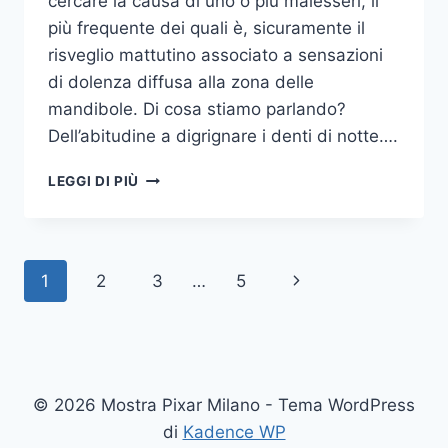
cercare la causa di uno o più malesseri, il
più frequente dei quali è, sicuramente il
risveglio mattutino associato a sensazioni
di dolenza diffusa alla zona delle
mandibole. Di cosa stiamo parlando?
Dell’abitudine a digrignare i denti di notte….
COME
LEGGI DI PIÙ
SMETTERE
UNA
VOLTA
PER
Navigazione
Pagina
1
2
3
…
5
TUTTE
DI
pagina
successiva
DIGRIGNARE
I
DENTI
DI
© 2026 Mostra Pixar Milano - Tema WordPress
NOTTE
di
Kadence WP