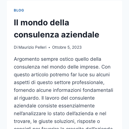
TOCCO
DI
BLOG
CLASSE
PER
Il mondo della
L’ARREDO
DEL
consulenza aziendale
GIARDINO
Di
Maurizio Pelleri
Ottobre 5, 2023
Argomento sempre ostico quello della
consulenza nel mondo delle imprese. Con
questo articolo potremo far luce su alcuni
aspetti di questo settore professionale,
fornendo alcune informazioni fondamentali
al riguardo. Il lavoro del consulente
aziendale consiste essenzialmente
nell’analizzare lo stato dell’azienda e nel
trovare, le giuste soluzioni, risposte o