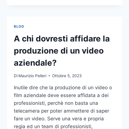
PIÙ
COMUNI
DA
NON
BLOG
COMPIERE
NELLE
A chi dovresti affidare la
SCOMMESSE
SPORTIVE
produzione di un video
ONLINE
aziendale?
Di
Maurizio Pelleri
Ottobre 5, 2023
Inutile dire che la produzione di un video o
film aziendale deve essere affidata a dei
professionisti, perchè non basta una
telecamera per poter ammettere di saper
fare un video. Serve una vera e propria
regia ed un team di professionisti,