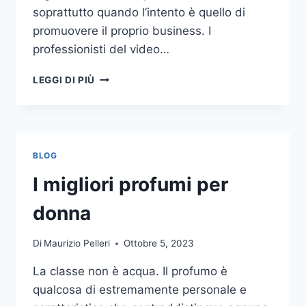
soprattutto quando l’intento è quello di
promuovere il proprio business. I
professionisti del video…
A
LEGGI DI PIÙ
CHI
DOVRESTI
AFFIDARE
LA
PRODUZIONE
BLOG
DI
UN
I migliori profumi per
VIDEO
AZIENDALE?
donna
Di
Maurizio Pelleri
Ottobre 5, 2023
La classe non è acqua. Il profumo è
qualcosa di estremamente personale e