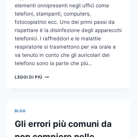
elementi onnipresenti negli uffici come
telefoni, stampanti, computers,
fotocopiatrici ecc. Uno dei primi passi da
rispettare è la disinfezione degli apparecchi
telefonici. I raffreddori e le malattie
respiratorie si trasmettono per via orale e
va tenuto in conto che gli auricolari del
telefono sono la parte che più…
UN
LEGGI DI PIÙ
INASPETTATO
COVO
DI
GERMI
E
BLOG
BATTERI:
PULIZIA
Gli errori più comuni da
DELLE
APPARECCHIATURE
non compiere nelle